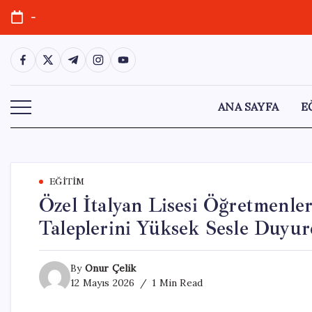
Skip
-
to
content
https://www.facebook.com/
https://twitter.com/
https://t.me/
https://www.instagram.com/
https://youtube.com/
ANA SAYFA
E
EĞITIM
Özel İtalyan Lisesi Öğretmenle
Taleplerini Yüksek Sesle Duyur
By
Onur Çelik
12 Mayıs 2026
1 Min Read