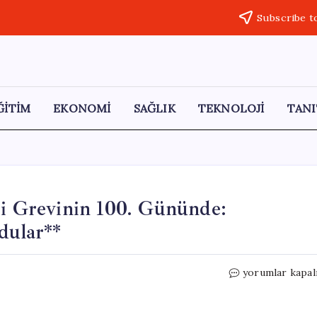
Subscribe t
ĞİTİM
EKONOMİ
SAĞLIK
TEKNOLOJİ
TANI
ri Grevinin 100. Gününde:
dular**
Özel
yorumlar kapal
İtalyan
Lisesi
Öğretmenleri