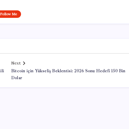
Follow Me
Next
li
Bitcoin için Yükseliş Beklentisi: 2026 Sonu Hedefi 150 Bin
Dolar
Office Lisans Satın Al