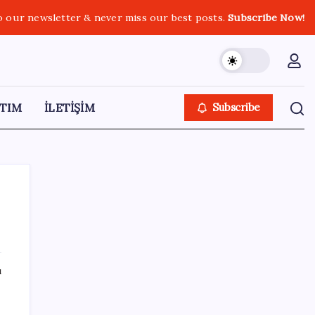
o our newsletter & never miss our best posts.
Subscribe Now!
TIM
İLETİŞİM
Subscribe
SON YAZILAR
ı
Kapadokya’da dededen toruna uzanan
hikâye: 136 kovanla bal markası kurdu