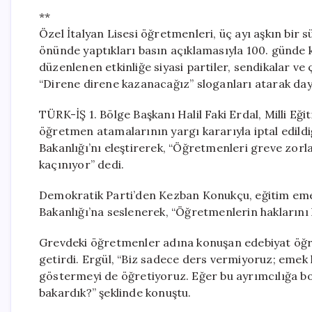
**
Özel İtalyan Lisesi öğretmenleri, üç ayı aşkın bir 
önünde yaptıkları basın açıklamasıyla 100. günde k
düzenlenen etkinliğe siyasi partiler, sendikalar ve ç
“Direne direne kazanacağız” sloganları atarak da
TÜRK-İŞ 1. Bölge Başkanı Halil Faki Erdal, Milli Eği
öğretmen atamalarının yargı kararıyla iptal edildiğin
Bakanlığı’nı eleştirerek, “Öğretmenleri greve zor
kaçınıyor” dedi.
Demokratik Parti’den Kezban Konukçu, eğitim emekçi
Bakanlığı’na seslenerek, “Öğretmenlerin haklarını 
Grevdeki öğretmenler adına konuşan edebiyat öğret
getirdi. Ergül, “Biz sadece ders vermiyoruz; emek 
göstermeyi de öğretiyoruz. Eğer bu ayrımcılığa bo
bakardık?” şeklinde konuştu.