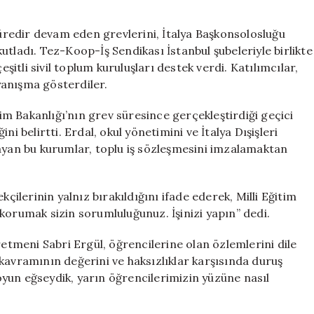
Grevinin
100.
süredir devam eden grevlerini, İtalya Başkonsolosluğu
Gününde:
utladı. Tez-Koop-İş Sendikası İstanbul şubeleriyle birlikte
Taleplerini
eşitli sivil toplum kuruluşları destek verdi. Katılımcılar,
Yüksek
yanışma gösterdiler.
Sesle
Duyurdular**
tim Bakanlığı’nın grev süresince gerçekleştirdiği geçici
için
i belirtti. Erdal, okul yönetimini ve İtalya Dışişleri
layan bu kurumlar, toplu iş sözleşmesini imzalamaktan
lerinin yalnız bırakıldığını ifade ederek, Milli Eğitim
korumak sizin sorumluluğunuz. İşinizi yapın” dedi.
meni Sabri Ergül, öğrencilerine olan özlemlerini dile
kavramının değerini ve haksızlıklar karşısında duruş
yun eğseydik, yarın öğrencilerimizin yüzüne nasıl