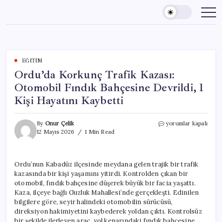
Skip
to
content
EĞITIM
Ordu’da Korkunç Trafik Kazası:
Otomobil Fındık Bahçesine Devrildi, 1
Kişi Hayatını Kaybetti
Ordu’da
By
Onur Çelik
yorumlar kapalı
Korkunç
12 Mayıs 2026
1 Min Read
Trafik
Kazası:
Otomobil
Ordu’nun Kabadüz ilçesinde meydana gelen trajik bir trafik
Fındık
kazasında bir kişi yaşamını yitirdi. Kontrolden çıkan bir
Bahçesine
Devrildi,
otomobil, fındık bahçesine düşerek büyük bir facia yaşattı.
1
Kaza, ilçeye bağlı Guzluk Mahallesi’nde gerçekleşti. Edinilen
Kişi
bilgilere göre, seyir halindeki otomobilin sürücüsü,
Hayatını
direksiyon hakimiyetini kaybederek yoldan çıktı. Kontrolsüz
Kaybetti
bir şekilde ilerleyen araç, yol kenarındaki fındık bahçesine