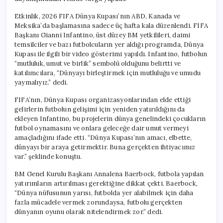
Etkinlik, 2026 FIFA Dünya Kupası’nın ABD, Kanada ve
Meksika’da başlamasına sadece üç hafta kala düzenlendi. FIFA
Başkanı Gianni Infantino, üst düzey BM yetkilileri, daimi
temsilciler ve bazı futbolcuların yer aldığı programda, Dünya
Kupası ile ilgili bir video gösterimi yapıldı. Infantino, futbolun
“mutluluk, umut ve birlik” sembolü olduğunu belirtti ve
katılımcılara, “Dünyayı birleştirmek için mutluluğu ve umudu
yaymalıyız.” dedi.
FIFA’nın, Dünya Kupası organizasyonlarından elde ettiği
gelirlerin futbolun gelişimi için yeniden yatırıldığını da
ekleyen Infantino, bu projelerin dünya genelindeki çocukların
futbol oynamasını ve onlara geleceğe dair umut vermeyi
amaçladığını ifade etti. “Dünya Kupası’nın amacı, elbette,
dünyayı bir araya getirmektir. Buna gerçekten ihtiyacımız
var.” şeklinde konuştu.
BM Genel Kurulu Başkanı Annalena Baerbock, futbola yapılan
yatırımların artırılması gerektiğine dikkat çekti. Baerbock,
“Dünya nüfusunun yarısı, futbolda yer alabilmek için daha
fazla mücadele vermek zorundaysa, futbolu gerçekten
dünyanın oyunu olarak nitelendirmek zor.” dedi.