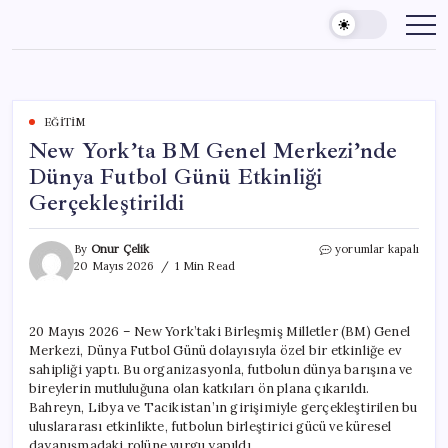
Skip
to
content
EĞITIM
New York’ta BM Genel Merkezi’nde
Dünya Futbol Günü Etkinliği
Gerçekleştirildi
New
By
Onur Çelik
yorumlar kapalı
York’ta
20 Mayıs 2026
1 Min Read
BM
Genel
Merkezi’nde
20 Mayıs 2026 – New York’taki Birleşmiş Milletler (BM) Genel
Dünya
Merkezi, Dünya Futbol Günü dolayısıyla özel bir etkinliğe ev
Futbol
Günü
sahipliği yaptı. Bu organizasyonla, futbolun dünya barışına ve
Etkinliği
bireylerin mutluluğuna olan katkıları ön plana çıkarıldı.
Gerçekleştirildi
Bahreyn, Libya ve Tacikistan’ın girişimiyle gerçekleştirilen bu
için
uluslararası etkinlikte, futbolun birleştirici gücü ve küresel
dayanışmadaki rolüne vurgu yapıldı.