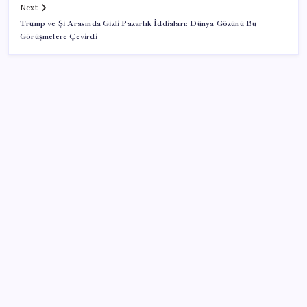
Next
Trump ve Şi Arasında Gizli Pazarlık İddiaları: Dünya Gözünü Bu
Görüşmelere Çevirdi
SON YAZILAR
Türk şirketinden Avrupa’ya kritik yatırım: Yeni şirket
resmen kuruldu
İmam hatipliler, imam hatip seçmedi
Anne sütü bebeğin ilk aşısı: ‘İlk 6 ay su vermeyin’
uyarısı