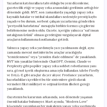
için
Yazarların katı kurallara tabi olduğu bu yeni düzenleme,
gazetecilik etiği ve yapay zeka arasındaki gerilimin arttığı bir
dönemde geldi. NYT, son zamanlarda yaşadığı yapay zeka
kaynaklı hatalar ve intihal skandalları nedeniyle prestij kaybı
yaşadı ve bu durum, serbest çalışan yazarlarına gönderilen
“periyodik hatırlatma” mesajıyla birlikte kırmızı çizgilerini
belirlemesine neden oldu. Gazete, içeriğin yalnızca “saf insan
ustalığının ürünü” olması gerektiğini vurgulayarak dijital
araçların kullanımına kısıtlamalar getirdi.
Yalnızca yapay zeka yardımıyla yazı yazılmasını değil, aynı
zamanda mevcut metinlerin bu araçlar aracılığıyla
“temizlenmesi” veya “yeniden ifade edilmesi” de yasaklandı.
NYT’nin yasaklar listesinde ChatGPT, Gemini, Claude ve
Perplexity gibi popüler yapay zeka sohbet robotlarının yanı
sıra, görsel içerik oluşturma amacıyla kullanılan Adobe Firefly
ve DALL-E gibi araçlar da yer alıyor. Freelance yazarların,
hazırladıkları içerikleri bu tür sistemlere girdi olarak
vermeleri fikri mülkiyet ve orijinal üretim ilkeleri gereği
yasaklandı.
Gazetenin bu kararının arkasında, son dönemde yaşanan
önemli hatalar bulunuyor. Mart ayında, “Modern Love”
köşesinde yayımlanan bir makalenin yapay zeka yardımıyla