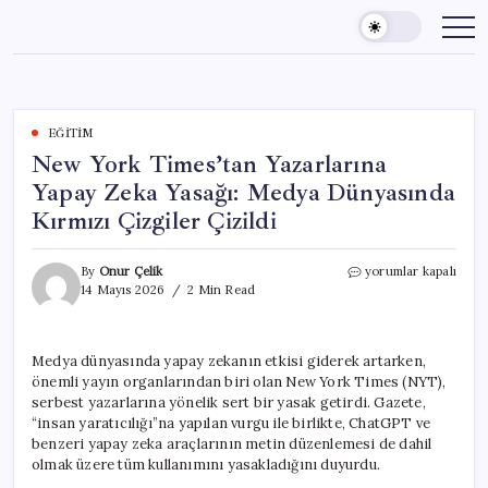
Skip
to
content
EĞITIM
New York Times’tan Yazarlarına
Yapay Zeka Yasağı: Medya Dünyasında
Kırmızı Çizgiler Çizildi
New
By
Onur Çelik
yorumlar kapalı
York
14 Mayıs 2026
2 Min Read
Times’tan
Yazarlarına
Yapay
Medya dünyasında yapay zekanın etkisi giderek artarken,
Zeka
önemli yayın organlarından biri olan New York Times (NYT),
Yasağı:
Medya
serbest yazarlarına yönelik sert bir yasak getirdi. Gazete,
Dünyasında
“insan yaratıcılığı”na yapılan vurgu ile birlikte, ChatGPT ve
Kırmızı
benzeri yapay zeka araçlarının metin düzenlemesi de dahil
Çizgiler
olmak üzere tüm kullanımını yasakladığını duyurdu.
Çizildi