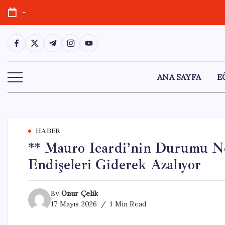
Skip
-
to
content
https://www.facebook.com/
https://twitter.com/
https://t.me/
https://www.instagram.com/
https://youtube.com/
ANA SAYFA
E
HABER
** Mauro Icardi’nin Durumu Net
Endişeleri Giderek Azalıyor
By
Onur Çelik
17 Mayıs 2026
1 Min Read