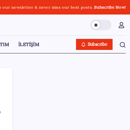
o our newsletter & never miss our best posts.
Subscribe Now!
TIM
İLETİŞİM
Subscribe
SON YAZILAR
ı
İran: Hürmüz’de anlaşma yakın ancak
şartlar yerine gelmeli