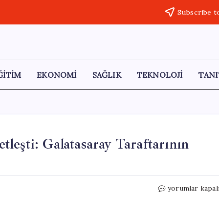
Subscribe t
ĞİTİM
EKONOMİ
SAĞLIK
TEKNOLOJİ
TANI
leşti: Galatasaray Taraftarının
**
yorumlar kapal
Mauro
Icardi’nin
Durumu