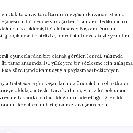
Netleşti:
Galatasaray
baren Galatasaray taraftarının sevgisini kazanan Mauro
Taraftarının
 Sözleşmesinin bitmesine yaklaşırken transfer dedikoduları
Endişeleri
 daha da körüklemişti. Galatasaray Başkanı Dursun
Giderek
ı açıklama ile birlikte, Icardi’nin temsilcisiyle yönetim
Azalıyor
için
önemli oyunculardan biri olarak görülen Icardi, takımda
ki taraf arasında 1+1 yıllık yeni bir sözleşme için anlaşma
yı kısa süre içinde kamuoyuyla paylaşması bekleniyor.
yla Galatasaray’ın başarılarında önemli bir rol üstlenen
tmeye oldukça istekli. Taraftarların, yıldız futbolcunun
vresine takımda mutlu olduğunu ifade ettiği öğrenildi.
n önemli konulardan biri çözüme kavuşmuş oldu.