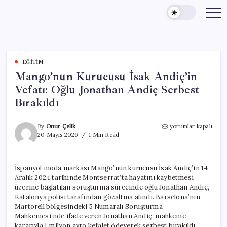
Skip
to
content
EĞITIM
Mango’nun Kurucusu İsak Andiç’in
Vefatı: Oğlu Jonathan Andiç Serbest
Bırakıldı
Mango’nun
By
Onur Çelik
yorumlar kapalı
Kurucusu
20 Mayıs 2026
1 Min Read
İsak
Andiç’in
Vefatı:
İspanyol moda markası Mango’nun kurucusu İsak Andiç’in 14
Oğlu
Aralık 2024 tarihinde Montserrat’ta hayatını kaybetmesi
Jonathan
Andiç
üzerine başlatılan soruşturma sürecinde oğlu Jonathan Andiç,
Serbest
Katalonya polisi tarafından gözaltına alındı. Barselona’nın
Bırakıldı
Martorell bölgesindeki 5 Numaralı Soruşturma
için
Mahkemesi’nde ifade veren Jonathan Andiç, mahkeme
kararıyla 1 milyon avro kefalet ödeyerek serbest bırakıldı.