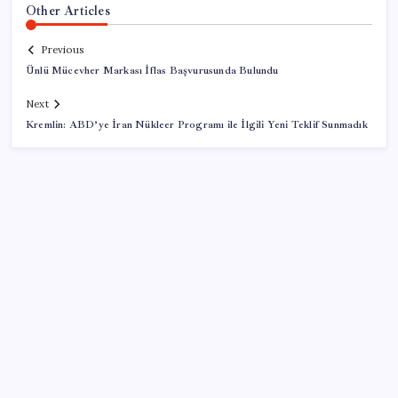
Other Articles
Previous
Ünlü Mücevher Markası İflas Başvurusunda Bulundu
Next
Kremlin: ABD’ye İran Nükleer Programı ile İlgili Yeni Teklif Sunmadık
SON YAZILAR
İran: Hürmüz’de anlaşma yakın ancak şartlar yerine
gelmeli