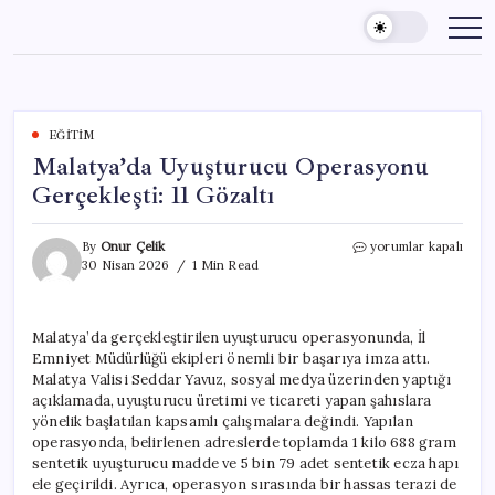
Skip
to
content
EĞITIM
Malatya’da Uyuşturucu Operasyonu
Gerçekleşti: 11 Gözaltı
Malatya’da
By
Onur Çelik
yorumlar kapalı
Uyuşturucu
30 Nisan 2026
1 Min Read
Operasyonu
Gerçekleşti:
11
Malatya’da gerçekleştirilen uyuşturucu operasyonunda, İl
Gözaltı
Emniyet Müdürlüğü ekipleri önemli bir başarıya imza attı.
için
Malatya Valisi Seddar Yavuz, sosyal medya üzerinden yaptığı
açıklamada, uyuşturucu üretimi ve ticareti yapan şahıslara
yönelik başlatılan kapsamlı çalışmalara değindi. Yapılan
operasyonda, belirlenen adreslerde toplamda 1 kilo 688 gram
sentetik uyuşturucu madde ve 5 bin 79 adet sentetik ecza hapı
ele geçirildi. Ayrıca, operasyon sırasında bir hassas terazi de