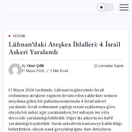
Skip
to
content
EĞITIM
Lübnan’daki Ateşkes İhlalleri: 4 İsrail
Askeri Yaralandı
Lübnan’daki
By
Onur Çelik
yorumlar kapalı
Ateşkes
17 Mayıs 2026
1 Min Read
İhlalleri:
4
İsrail
17 Mayıs 2026 tarihinde, Lübnan’ın güneyinde İsrail
Askeri
ordusunun ateşkese rağmen devam eden saldırıları sonucu
Yaralandı
için
meydana gelen bir patlama sonucunda 4 İsrail askeri
yaralandı. İsrail ordusunun yaptığı resmi açıklamaya göre,
olayda bir asker ağır yaralanırken, bir subayın ise orta
derecede yaralandığı bildirildi. Diğer iki askerin ise hafif
yaralandığı kaydedildi. Yaralı askerlerin hastaneye kaldırıldığı
belirtilirken, olayın nasıl gerçekleştiğine dair detayların