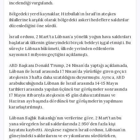
incelendiği vurgulandı.
Bölgedeki yerel kaynaklar, Hizbullah’ın İsrail’in ateşkes
ihlallerine karşılık olarak bölgedeki askeri hedeflere saldırılar
düzenlediğini öne sürdü.
İsrail ordusu, 2 Mart’ta Lübnan’a yönelik yoğun hava saldırıları
başlatarak ülkenin güneyindeki birçok beldeyi işgal etmişti. Bu
süreçte Lübnan hükümeti, ülkede yerinden edilenlerin
sayısının 1 milyonu geçtiğini açıklamıştı.
ABD Başkanı Donald Trump, 24 Nisan’da yaptığı açıklamada,
Lübnan ile İsrail arasında 17 Nisan’da yürürlüğe giren geçici
ateşkesin 3 hafta daha uzatıldığını duyurmuştu. Ayrıca, ABD
arabuluculuğunda Lübnan ile İsrail arasında 14-15 Mayıs
tarihleri arasında yapılan üçüncü tur görüşmeler sonrasında
17 Mayıs itibarıyla ateşkesin 45 gün daha uzatılması ve
Haziran ayı başında dördüncü tur görüşmelerin yapılması
kararlaştırılmıştı.
Lübnan Sağlık Bakanlığı’nın verilerine göre, 2 Mart’tan bu
yana süregelen İsrail saldırılarında 2.950’den fazla kişi
hayatını kaybetti. Ateşkese rağmen İsrail ordusu, Lübnan’ın
güneyindeki saldırılarını ve ev yıkımlarını sürdürürken,