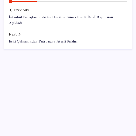
Previous
İstanbul Barajlarındaki Su Durumu Güncellendi! İSKİ Raporunu
Açıkladı
Next
Eski Çalışanından Patronuna Ateşli Saldırı
SON YAZILAR
Türk şirketinden Avrupa’ya kritik yatırım: Yeni şirket
resmen kuruldu