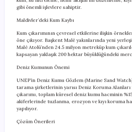
kum, su filtreleme, nehir akışlarını düzenleme, kıy
gibi önemli işlevlere sahiptir.
Maldivler’deki Kum Kaybı
Kum çıkarımının çevresel etkilerine ilişkin örnekle
öne çıkıyor. Başkent Malé yakınlarında yeni yerle
Malé Atolü’nden 24.5 milyon metreküp kum çıkarıld
kapsayan yaklaşık 200 hektar büyüklüğündeki merca
Deniz Kumunun Önemi
UNEP’in Deniz Kumu Gözlem (Marine Sand Watch) ve
tarama şirketlerinin yarısı Deniz Koruma Alanları 
çıkarımı, toplam küresel deniz kumu hacminin %15’
akiferlerinde tuzlanma, erozyon ve kıyı koruma h
yapılıyor.
Çözüm Önerileri