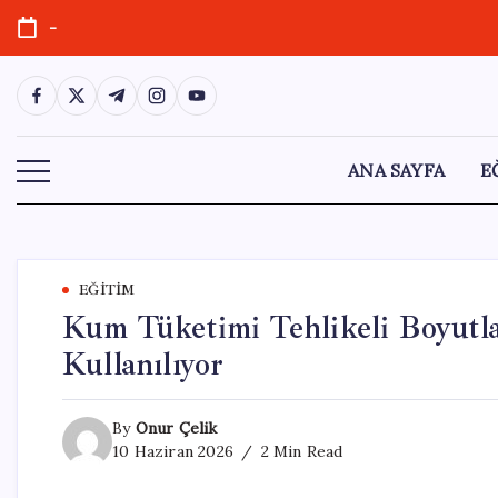
Skip
-
to
content
https://www.facebook.com/
https://twitter.com/
https://t.me/
https://www.instagram.com/
https://youtube.com/
ANA SAYFA
E
EĞITIM
Kum Tüketimi Tehlikeli Boyutla
Kullanılıyor
By
Onur Çelik
10 Haziran 2026
2 Min Read