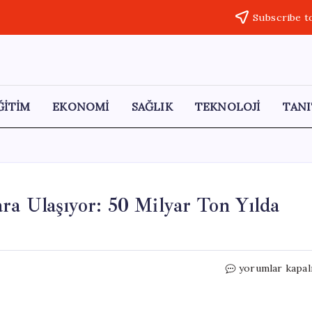
Subscribe t
ĞİTİM
EKONOMİ
SAĞLIK
TEKNOLOJİ
TANI
ra Ulaşıyor: 50 Milyar Ton Yılda
Kum
yorumlar kapal
Tüketimi
Tehlikeli
Boyutlara