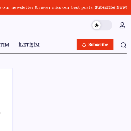
o our newsletter & never miss our best posts.
Subscribe Now!
TIM
İLETİŞİM
Subscribe
SON YAZILAR
ı
OpenAI’ın İlk Cihazı için Fiyat ve Tasarım
Belli Oldu