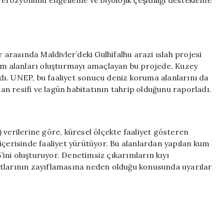
ı erozyonunu engelleme ve biyolojik çeşitliliği destekleme
r arasında Maldivler’deki Gulhifalhu arazi ıslah projesi
şim alanları oluşturmayı amaçlayan bu projede, Kuzey
ı. UNEP, bu faaliyet sonucu deniz koruma alanlarını da
n resifi ve lagün habitatının tahrip olduğunu raporladı.
rilerine göre, küresel ölçekte faaliyet gösteren
içerisinde faaliyet yürütüyor. Bu alanlardan yapılan kum
ini oluşturuyor. Denetimsiz çıkarımların kıyı
atlarının zayıflamasına neden olduğu konusunda uyarılar