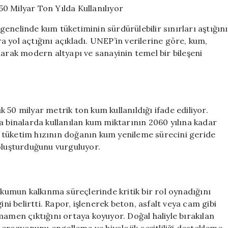
Ulaşıyor:
50
enelinde kum tüketiminin sürdürülebilir sınırları aştığını
Milyar
 yol açtığını açıkladı. UNEP’in verilerine göre, kum,
Ton
larak modern altyapı ve sanayinin temel bir bileşeni
Yılda
Kullanılıyor
için
 50 milyar metrik ton kum kullanıldığı ifade ediliyor.
a binalarda kullanılan kum miktarının 2060 yılına kadar
 tüketim hızının doğanın kum yenileme sürecini geride
 oluşturduğunu vurguluyor.
umun kalkınma süreçlerinde kritik bir rol oynadığını
ini belirtti. Rapor, işlenerek beton, asfalt veya cam gibi
en çıktığını ortaya koyuyor. Doğal haliyle bırakılan