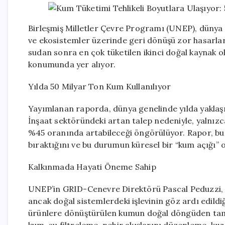
Birleşmiş Milletler Çevre Programı (UNEP), dünya g
ve ekosistemler üzerinde geri dönüşü zor hasarlara
sudan sonra en çok tüketilen ikinci doğal kaynak o
konumunda yer alıyor.
Yılda 50 Milyar Ton Kum Kullanılıyor
Yayımlanan raporda, dünya genelinde yılda yaklaşık
İnşaat sektöründeki artan talep nedeniyle, yalnızc
%45 oranında artabileceği öngörülüyor. Rapor, bu
bıraktığını ve bu durumun küresel bir “kum açığı”
Kalkınmada Hayati Öneme Sahip
UNEP’in GRID-Cenevre Direktörü Pascal Peduzzi, k
ancak doğal sistemlerdeki işlevinin göz ardı edildiğ
ürünlere dönüştürülen kumun doğal döngüden tamam