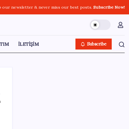
o our newsletter & never miss our best posts.
Subscribe Now!
TIM
İLETİŞİM
Subscribe
ı
SON YAZILAR
Türk şirketinden Avrupa’ya kritik yatırım:
Yeni şirket resmen kuruldu