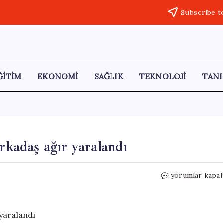
Subscribe t
ĞİTİM
EKONOMİ
SAĞLIK
TEKNOLOJİ
TANI
rkadaş ağır yaralandı
Kırıkkale’de
yorumlar kapal
bıçaklı
kavgada
2
arkadaş