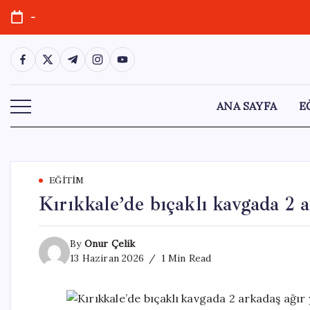
Skip
-
to
content
https://www.facebook.com/
https://twitter.com/
https://t.me/
https://www.instagram.com/
https://youtube.com/
ANA SAYFA
E
EĞITIM
Kırıkkale’de bıçaklı kavgada 2 a
By
Onur Çelik
13 Haziran 2026
1 Min Read