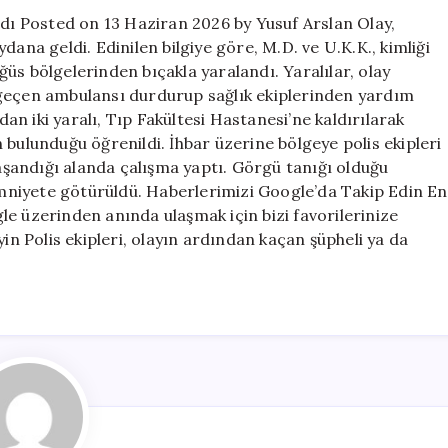
ağır
ndı Posted on 13 Haziran 2026 by Yusuf Arslan Olay,
yaralandı
dana geldi. Edinilen bilgiye göre, M.D. ve U.K.K., kimliği
için
öğüs bölgelerinden bıçakla yaralandı. Yaralılar, olay
 geçen ambulansı durdurup sağlık ekiplerinden yardım
dan iki yaralı, Tıp Fakültesi Hastanesi’ne kaldırılarak
in bulunduğu öğrenildi. İhbar üzerine bölgeye polis ekipleri
yaşandığı alanda çalışma yaptı. Görgü tanığı olduğu
 emniyete götürüldü. Haberlerimizi Google’da Takip Edin En
e üzerinden anında ulaşmak için bizi favorilerinize
yin Polis ekipleri, olayın ardından kaçan şüpheli ya da