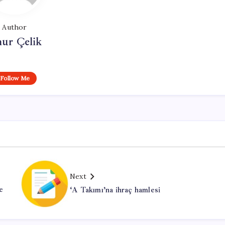
Author
ur Çelik
Follow Me
Next
e
‘A Takımı’na ihraç hamlesi