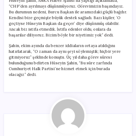
Hüseyin Şahin, ANKA Haber Ajansı’na yaptığı açıklamada,
Başındayız”
“CHP’den ayrılmayı düşünmüyoruz. Görevimizin başındayız.
için
Bu durumun nedeni, Burcu Başkan ile aramızdaki güçlü bağdır.
Kendisi bize geçmişte büyük destek sağladı. Bazı kişiler, ‘O
geçtiyse Hüseyin Başkan da geçer’ diye düşünmüş olabilir.
Ancak biz istifa etmedik. İstifa edenler oldu, onlara da
başarılar diliyoruz. Bizim böyle bir niyetimiz yok” dedi.
Şahin, ekim ayında da benzer iddiaların ortaya atıldığını
hatırlatarak, “O zaman da aynı şeyi söylemiştik; hiçbir yere
gitmiyoruz” şeklinde konuştu. Üç yıl daha görev süresi
bulunduğunu belirten Hüseyin Şahin, “Bu süre zarfında
Cumhuriyet Halk Partisi’ne hizmet etmek için burada
olacağız” dedi.