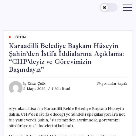
Skip
to
content
EĞITIM
Karaadilli Belediye Başkanı Hüseyin
Şahin’den İstifa İddialarına Açıklama:
“CHP’deyiz ve Görevimizin
Başındayız”
Karaadilli
By
Onur Çelik
yorumlar kapalı
Belediye
12 Mayıs 2026
1 Min Read
Başkanı
Hüseyin
Şahin’den
Afyonkarahisar’ın Karaadilli Belde Belediye Başkanı Hüseyin
İstifa
Şahin, CHP’den istifa edeceği yönündeki spekülasyonlara net
İddialarına
Açıklama:
bir yanıt verdi. Şahin, “Partimizden ayrılmadık, görevimizi
“CHP’deyiz
sürdürüyoruz” ifadelerini kullandı.
ve
Görevimizin