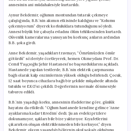
annesinin ani müdahalesiyle kurtarıldı.
Aynur Bekdemir, oğlunun montundan tutarak çekmeye
çalıştığında, B.B.’nin akımın etkisinde kaldığını ve “Kolumu
çekemiyorum” diyerek korkuluklara tutunduğunu söyledi.
Annesi büyük bir çabayla evladını ölüm tehlikesinden kurtardı.
Güvenlik kameralarına yansıyan bu korkunç anların ardından
B.B. şoka girdi.
Anne Bekdemir, yaşadıkları travmayı, “Ömrümüzden ömür
götürdü” sözleriyle özetleyerek, hemen Okmeydanı Prof. Dr.
Cemil Taşçıoğlu Şehir Hastanesi’ne başvurduklarını açıkladı.
Hastanede yapılan testlerde, B.B.’nin elektrik çarpmasına
bağlı olarak kalp enzimlerinin yüksek olduğu belirlendi. Çocuk,
12 saat boyunca cihazlara bağlı bir şekilde müşahede altında
tutuldu ve EKG’si çekildi. Değerlerinin normale dönmesiyle
taburcu edildi.
B.B.’nin yaşadığı korku, annesinin ifadelerine göre, günlük
hayatını da etkiledi. “Oğlum hastanede kendine gelince ‘Anne
ayaklarıma kadar titredim’ dedi. Şu an evdeki prizlere
dokunamıyor, ışıkları bile bize yaktırıyor. Kıyafetlerini
çıkarırken oluşan elektriklenmeden bile korkuyor,” diyen
Bekdemir, olayın yaşandığı bölgenin okul sokağı olduğunu