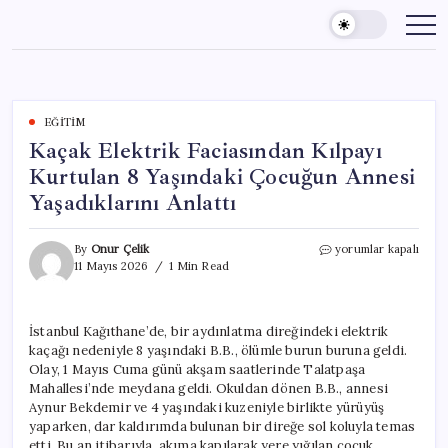
Skip
to
content
EĞITIM
Kaçak Elektrik Faciasından Kılpayı
Kurtulan 8 Yaşındaki Çocuğun Annesi
Yaşadıklarını Anlattı
Kaçak
By
Onur Çelik
yorumlar kapalı
Elektrik
11 Mayıs 2026
1 Min Read
Faciasından
Kılpayı
Kurtulan
İstanbul Kağıthane’de, bir aydınlatma direğindeki elektrik
8
kaçağı nedeniyle 8 yaşındaki B.B., ölümle burun buruna geldi.
Yaşındaki
Çocuğun
Olay, 1 Mayıs Cuma günü akşam saatlerinde Talatpaşa
Annesi
Mahallesi’nde meydana geldi. Okuldan dönen B.B., annesi
Yaşadıklarını
Aynur Bekdemir ve 4 yaşındaki kuzeniyle birlikte yürüyüş
Anlattı
yaparken, dar kaldırımda bulunan bir direğe sol koluyla temas
için
etti. Bu an itibarıyla, akıma kapılarak yere yığılan çocuk,