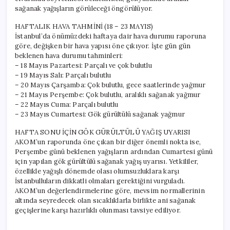
sağanak yağışların görüleceği öngörülüyor.
HAFTALIK HAVA TAHMİNİ (18 – 23 MAYIS)
İstanbul’da önümüzdeki haftaya dair hava durumu raporuna
göre, değişken bir hava yapısı öne çıkıyor. İşte gün gün
beklenen hava durumu tahminleri:
– 18 Mayıs Pazartesi: Parçalı ve çok bulutlu
– 19 Mayıs Salı: Parçalı bulutlu
– 20 Mayıs Çarşamba: Çok bulutlu, gece saatlerinde yağmur
– 21 Mayıs Perşembe: Çok bulutlu, aralıklı sağanak yağmur
– 22 Mayıs Cuma: Parçalı bulutlu
– 23 Mayıs Cumartesi: Gök gürültülü sağanak yağmur
HAFTA SONU İÇİN GÖK GÜRÜLTÜLÜ YAĞIŞ UYARISI
AKOM’un raporunda öne çıkan bir diğer önemli nokta ise,
Perşembe günü beklenen yağışların ardından Cumartesi günü
için yapılan gök gürültülü sağanak yağış uyarısı. Yetkililer,
özellikle yağışlı dönemde olası olumsuzluklara karşı
İstanbulluların dikkatli olmaları gerektiğini vurguladı.
AKOM’un değerlendirmelerine göre, mevsim normallerinin
altında seyredecek olan sıcaklıklarla birlikte ani sağanak
geçişlerine karşı hazırlıklı olunması tavsiye ediliyor.