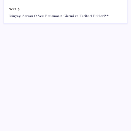
Next
Dünyayı Sarsan O Ses: Patlamanın Gizemi ve Tarihsel Etkileri**
SON YAZILAR
Türk şirketinden Avrupa’ya kritik yatırım: Yeni şirket
resmen kuruldu
İmam hatipliler, imam hatip seçmedi
Anne sütü bebeğin ilk aşısı: ‘İlk 6 ay su vermeyin’
uyarısı