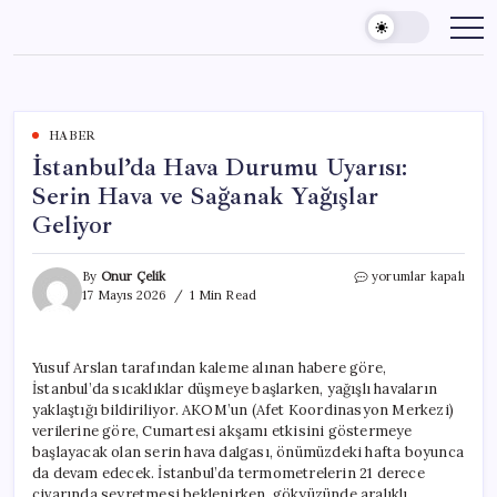
Skip
to
content
HABER
İstanbul’da Hava Durumu Uyarısı:
Serin Hava ve Sağanak Yağışlar
Geliyor
İstanbul’da
By
Onur Çelik
yorumlar kapalı
Hava
17 Mayıs 2026
1 Min Read
Durumu
Uyarısı:
Serin
Yusuf Arslan tarafından kaleme alınan habere göre,
Hava
İstanbul’da sıcaklıklar düşmeye başlarken, yağışlı havaların
ve
Sağanak
yaklaştığı bildiriliyor. AKOM’un (Afet Koordinasyon Merkezi)
Yağışlar
verilerine göre, Cumartesi akşamı etkisini göstermeye
Geliyor
başlayacak olan serin hava dalgası, önümüzdeki hafta boyunca
için
da devam edecek. İstanbul’da termometrelerin 21 derece
civarında seyretmesi beklenirken, gökyüzünde aralıklı