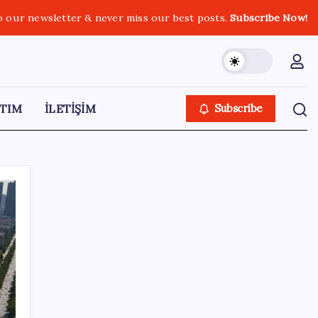
o our newsletter & never miss our best posts.
Subscribe Now!
TIM
İLETİŞİM
Subscribe
SON YAZILAR
Türk şirketinden Avrupa’ya kritik yatırım:
Yeni şirket resmen kuruldu