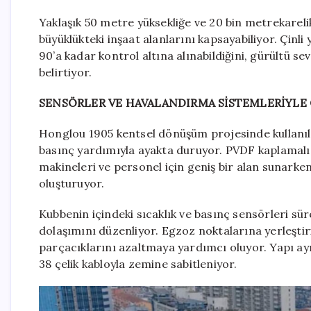
Yaklaşık 50 metre yüksekliğe ve 20 bin metrekarelik
büyüklükteki inşaat alanlarını kapsayabiliyor. Çinli
90’a kadar kontrol altına alınabildiğini, gürültü sev
belirtiyor.
SENSÖRLER VE HAVALANDIRMA SİSTEMLERİYLE 
Honglou 1905 kentsel dönüşüm projesinde kullanıla
basınç yardımıyla ayakta duruyor. PVDF kaplamalı 
makineleri ve personel için geniş bir alan sunarke
oluşturuyor.
Kubbenin içindeki sıcaklık ve basınç sensörleri sür
dolaşımını düzenliyor. Egzoz noktalarına yerleşti
parçacıklarını azaltmaya yardımcı oluyor. Yapı ayr
38 çelik kabloyla zemine sabitleniyor.