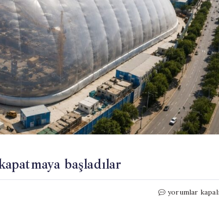
 kapatmaya başladılar
İnşaat
yorumlar kapal
alanlarını
dev