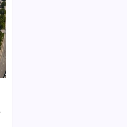
İmam hatipliler, imam hatip seçmedi
Anne sütü bebeğin ilk aşısı: ‘İlk 6 ay su
vermeyin’ uyarısı
Enflasyon saatler sonra açıklanacak!
Hemen duyuracağız!
Bakan Bolat, esnafa finansman desteğinin
ayrıntılarını açıkladı
Özgür Özel’den Tuzla tepkisi: ‘Eren de Akın
Gürlek de hesap verecek’
İzmir’de Üretilen Honda PCX 125’e Zam
Geldi: İşte Yeni Fiyatı
Üç Fed yetkilisinden yeni faiz açıklaması:
Verilen karara itiraz etmişlerdi…
Mersin’deki orman yangını ikinci gününde
ı
kontrol altına alındı
Vergi ödemelerinde yeni dönem: Teminat