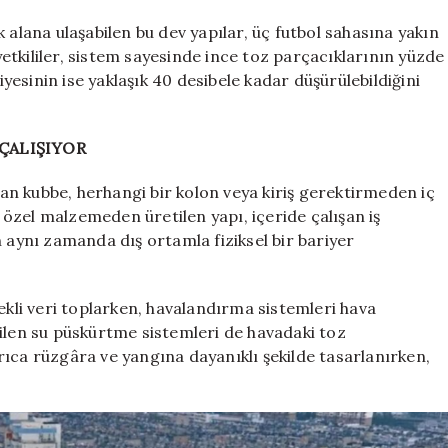
balonlarla
kapatmaya
 alana ulaşabilen bu dev yapılar, üç futbol sahasına yakın
başladılar
 yetkililer, sistem sayesinde ince toz parçacıklarının yüzde
için
iyesinin ise yaklaşık 40 desibele kadar düşürülebildiğini
ÇALIŞIYOR
n kubbe, herhangi bir kolon veya kiriş gerektirmeden iç
özel malzemeden üretilen yapı, içeride çalışan iş
n aynı zamanda dış ortamla fiziksel bir bariyer
ekli veri toplarken, havalandırma sistemleri hava
rilen su püskürtme sistemleri de havadaki toz
ıca rüzgâra ve yangına dayanıklı şekilde tasarlanırken,