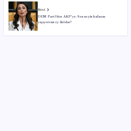
Next
DEM Parti’den AKP’ye: Sen neyin kafasını
yaşıyorsun ey iktidar?
SON YAZILAR
ABD, İran-Umman anlaşması sonrası ablukayı
kaldıracak
Adalet Bakanlığı ‘projesi’: Hâkim ve savcılar yapay
zekâyla ‘örgüt tahmini’ yapacak!