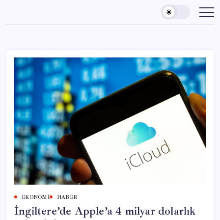
Skip
to
content
EKONOMI
HABER
İngiltere’de Apple’a 4 milyar dolarlık