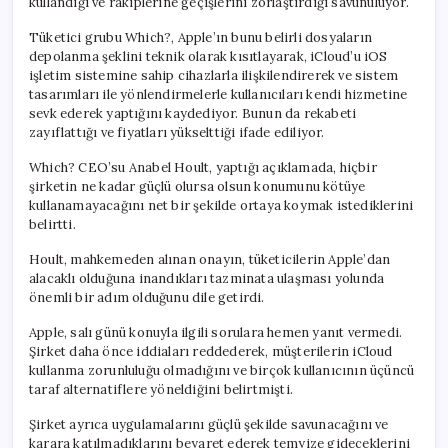
kullandığı ve rakiplerine geçişlerini zorlaştırdığı savunuluyor.
Tüketici grubu Which?, Apple’ın bunu belirli dosyaların
depolanma şeklini teknik olarak kısıtlayarak, iCloud’u iOS
işletim sistemine sahip cihazlarla ilişkilendirerek ve sistem
tasarımları ile yönlendirmelerle kullanıcıları kendi hizmetine
sevk ederek yaptığını kaydediyor. Bunun da rekabeti
zayıflattığı ve fiyatları yükselttiği ifade ediliyor.
Which? CEO’su Anabel Hoult, yaptığı açıklamada, hiçbir
şirketin ne kadar güçlü olursa olsun konumunu kötüye
kullanamayacağını net bir şekilde ortaya koymak istediklerini
belirtti.
Hoult, mahkemeden alınan onayın, tüketicilerin Apple’dan
alacaklı olduğuna inandıkları tazminata ulaşması yolunda
önemli bir adım olduğunu dile getirdi.
Apple, salı günü konuyla ilgili sorulara hemen yanıt vermedi.
Şirket daha önce iddiaları reddederek, müşterilerin iCloud
kullanma zorunluluğu olmadığını ve birçok kullanıcının üçüncü
taraf alternatiflere yöneldiğini belirtmişti.
Şirket ayrıca uygulamalarını güçlü şekilde savunacağını ve
karara katılmadıklarını beyaret ederek temyize gideceklerini