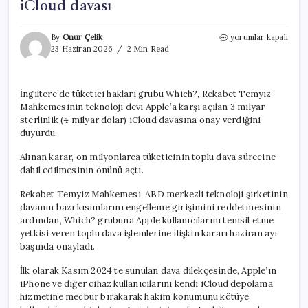
iCloud davası
İngiltere’de
By
Onur Çelik
yorumlar kapalı
Apple’a
23 Haziran 2026
2 Min Read
4
milyar
dolarlık
İngiltere’de tüketici hakları grubu Which?, Rekabet Temyiz
iCloud
Mahkemesinin teknoloji devi Apple’a karşı açılan 3 milyar
davası
için
sterlinlik (4 milyar dolar) iCloud davasına onay verdiğini
duyurdu.
Alınan karar, on milyonlarca tüketicinin toplu dava sürecine
dahil edilmesinin önünü açtı.
Rekabet Temyiz Mahkemesi, ABD merkezli teknoloji şirketinin
davanın bazı kısımlarını engelleme girişimini reddetmesinin
ardından, Which? grubuna Apple kullanıcılarını temsil etme
yetkisi veren toplu dava işlemlerine ilişkin kararı haziran ayı
başında onayladı.
İlk olarak Kasım 2024’te sunulan dava dilekçesinde, Apple’ın
iPhone ve diğer cihaz kullanıcılarını kendi iCloud depolama
hizmetine mecbur bırakarak hakim konumunu kötüye