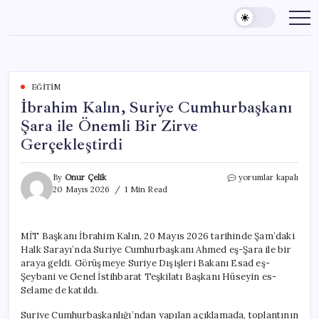
Skip
to
content
EĞITIM
İbrahim Kalın, Suriye Cumhurbaşkanı
Şara ile Önemli Bir Zirve
Gerçekleştirdi
İbrahim
By
Onur Çelik
yorumlar kapalı
Kalın,
20 Mayıs 2026
1 Min Read
Suriye
Cumhurbaşkanı
Şara
MİT Başkanı İbrahim Kalın, 20 Mayıs 2026 tarihinde Şam’daki
ile
Halk Sarayı’nda Suriye Cumhurbaşkanı Ahmed eş-Şara ile bir
Önemli
Bir
araya geldi. Görüşmeye Suriye Dışişleri Bakanı Esad eş-
Zirve
Şeybani ve Genel İstihbarat Teşkilatı Başkanı Hüseyin es-
Gerçekleştirdi
Selame de katıldı.
için
Suriye Cumhurbaşkanlığı’ndan yapılan açıklamada, toplantının