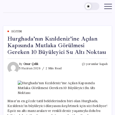
Skip
to
content
EĞITIM
Hurghada’nın Kızıldeniz’ine Açılan
Kapısında Mutlaka Görülmesi
Gereken 10 Büyüleyici Su Altı Noktası
Hurghada’nın
By
Onur Çelik
yorumlar kapalı
Kızıldeniz’ine
5 Haziran 2026
2 Min Read
Açılan
Kapısında
Mutlaka
Görülmesi
Gereken
10
Büyüleyici
Mısır’ın en gözde tatil beldelerinden biri olan Hurghada,
Su
Kızıldeniz’in büyüleyici dünyasını keşfetmek için sizi bekliyor!
Altı
Eşsiz su altı manzaraları ve renkli deniz yaşamıyla dolu bu
Noktası