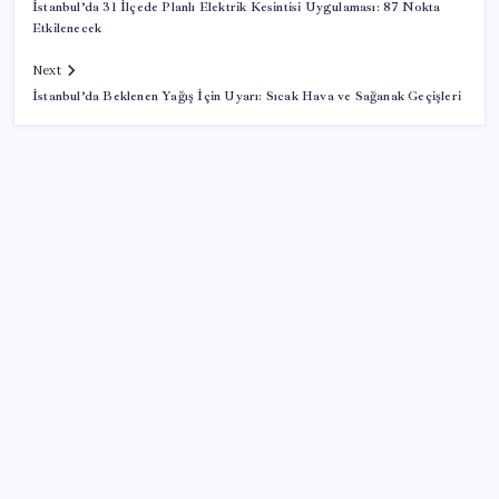
İstanbul’da 31 İlçede Planlı Elektrik Kesintisi Uygulaması: 87 Nokta
Etkilenecek
Next
İstanbul’da Beklenen Yağış İçin Uyarı: Sıcak Hava ve Sağanak Geçişleri
SON YAZILAR
İran: Hürmüz’de anlaşma yakın ancak şartlar yerine
gelmeli
ABD, İran-Umman anlaşması sonrası ablukayı
kaldıracak