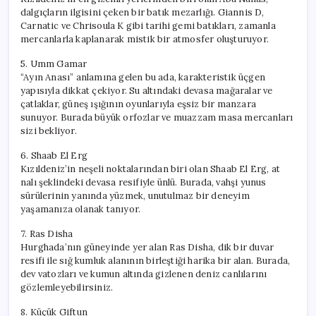
dalgıçların ilgisini çeken bir batık mezarlığı. Giannis D,
Carnatic ve Chrisoula K gibi tarihi gemi batıkları, zamanla
mercanlarla kaplanarak mistik bir atmosfer oluşturuyor.
5. Umm Gamar
“Ayın Anası” anlamına gelen bu ada, karakteristik üçgen
yapısıyla dikkat çekiyor. Su altındaki devasa mağaralar ve
çatlaklar, güneş ışığının oyunlarıyla eşsiz bir manzara
sunuyor. Burada büyük orfozlar ve muazzam masa mercanları
sizi bekliyor.
6. Shaab El Erg
Kızıldeniz’in neşeli noktalarından biri olan Shaab El Erg, at
nalı şeklindeki devasa resifiyle ünlü. Burada, vahşi yunus
sürülerinin yanında yüzmek, unutulmaz bir deneyim
yaşamanıza olanak tanıyor.
7. Ras Disha
Hurghada’nın güneyinde yer alan Ras Disha, dik bir duvar
resifi ile sığ kumluk alanının birleştiği harika bir alan. Burada,
dev vatozları ve kumun altında gizlenen deniz canlılarını
gözlemleyebilirsiniz.
8. Küçük Giftun