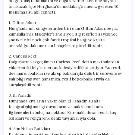
bölge, dalış tutkunlarını ve doğa severleri kendine hayran
için
bırakacak. İşte Hurghada’da mutlaka görmeniz gereken 10
inanılmaz su altı cenneti.
1. Giftun Adası
Hurghada’nın simgelerinden biri olan Giftun Adası, beyaz
kumsallarıyla Maldivler’i andırıyor. Sığ resifleri sayesinde
şnorkelle bile pek çok farklı tropikal balığı ve kristal
berraklığındaki mercan bahçelerini görebilirsiniz.
2. Carless Reef
Dalgıçların vazgeçilmezi Carless Reef, derin mavi sulardan
yükselen iki büyük mercan kulesiyle dikkat çekiyor. Bu resif,
dev müren balıkları ve akrep balıklarıyla dolu bir serüvene ev
sahipliği yapıyor. Şansınıza, resif köpekbalıklarıyla da
karşılaşabilirsiniz.
3. El Fanadir
Hurghada kıyılarına yakın olan El Fanadir, su altı
fotoğrafçılığına ilgi duyanların ve makro canlılarla
ilgilenenlerin buluşma noktası. Korunaklı duvar resifi, taş
balıkları ve rengarenk deniz tavşanlarıyla dolu.
4. Abu Nuhas Batıkları
Kızıldeniz’in en gizemli yerlerinden biri olan Abu Nuhas,