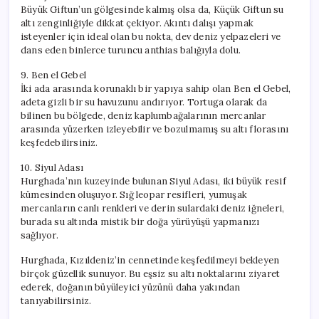
Büyük Giftun’un gölgesinde kalmış olsa da, Küçük Giftun su
altı zenginliğiyle dikkat çekiyor. Akıntı dalışı yapmak
isteyenler için ideal olan bu nokta, dev deniz yelpazeleri ve
dans eden binlerce turuncu anthias balığıyla dolu.
9. Ben el Gebel
İki ada arasında korunaklı bir yapıya sahip olan Ben el Gebel,
adeta gizli bir su havuzunu andırıyor. Tortuga olarak da
bilinen bu bölgede, deniz kaplumbağalarının mercanlar
arasında yüzerken izleyebilir ve bozulmamış su altı florasını
keşfedebilirsiniz.
10. Siyul Adası
Hurghada’nın kuzeyinde bulunan Siyul Adası, iki büyük resif
kümesinden oluşuyor. Sığ leopar resifleri, yumuşak
mercanların canlı renkleri ve derin sulardaki deniz iğneleri,
burada su altında mistik bir doğa yürüyüşü yapmanızı
sağlıyor.
Hurghada, Kızıldeniz’in cennetinde keşfedilmeyi bekleyen
birçok güzellik sunuyor. Bu eşsiz su altı noktalarını ziyaret
ederek, doğanın büyüleyici yüzünü daha yakından
tanıyabilirsiniz.