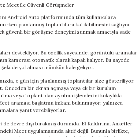
Dönemini
Başlattı:
ını Android Auto platformunda tüm kullanıcılara
Meet
nırken planlanmış toplantılara katılabilmesini sağlıyor.
ile
erek güvenli bir görüşme deneyimi sunmak amacıyla sade
Güvenli
Görüşmeler
için
ları destekliyor. Bu özellik sayesinde, görüntülü aramala
onun kamerası otomatik olarak kapalı kalıyor. Bu sayede,
 şekilde yol alması mümkün hale geliyor.
zda, o gün için planlanmış toplantılar size gösteriliyor.
it. Önceden bir ekran açmaya veya ek bir kurulum
atma veya toplantıdan ayrılma işlemlerini kolaylıkla
ir Meet araması başlatma imkanı bulunmuyor; yalnızca
amalara yanıt verebiliyorlar.
ri de devre dışı bırakmış durumda. El Kaldırma, Anketler
deki Meet uygulamasında aktif değil. Bununla birlikte,