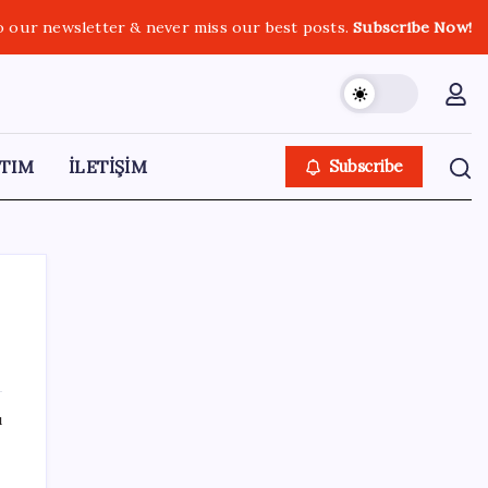
o our newsletter & never miss our best posts.
Subscribe Now!
TIM
İLETİŞİM
Subscribe
SON YAZILAR
ı
Türk şirketinden Avrupa’ya kritik yatırım:
Yeni şirket resmen kuruldu