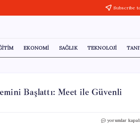
Subscribe t
ĞİTİM
EKONOMİ
SAĞLIK
TEKNOLOJİ
TANI
mini Başlattı: Meet ile Güvenli
Google,
yorumlar kapal
Araç
İçin
Toplantı