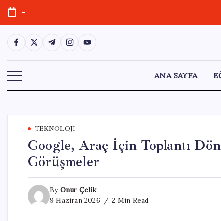
Skip
-
to
content
https://www.facebook.com/
https://twitter.com/
https://t.me/
https://www.instagram.com/
https://youtube.com/
ANA SAYFA
E
TEKNOLOJI
Google, Araç İçin Toplantı Döne
Görüşmeler
By
Onur Çelik
9 Haziran 2026
2 Min Read