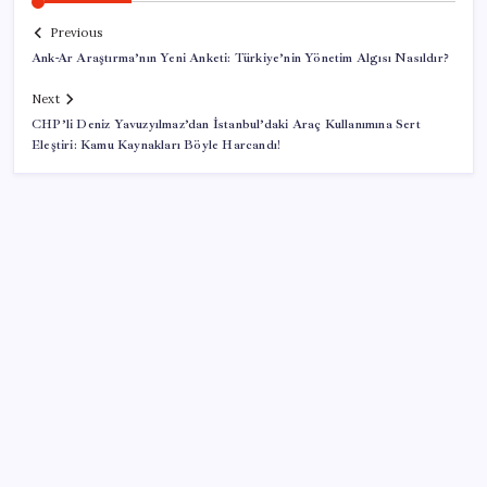
Previous
Ank-Ar Araştırma’nın Yeni Anketi: Türkiye’nin Yönetim Algısı Nasıldır?
Next
CHP’li Deniz Yavuzyılmaz’dan İstanbul’daki Araç Kullanımına Sert
Eleştiri: Kamu Kaynakları Böyle Harcandı!
SON YAZILAR
İran: Hürmüz’de anlaşma yakın ancak şartlar yerine
gelmeli