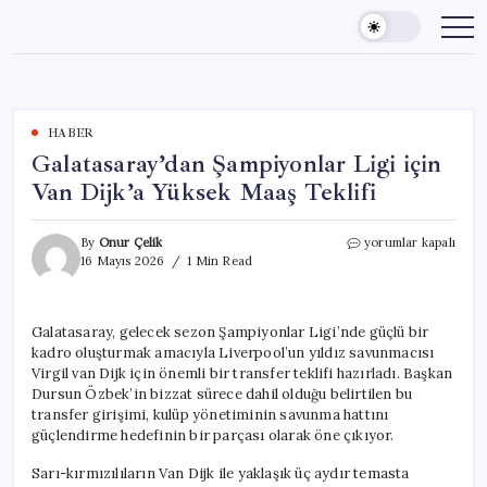
Skip
to
content
HABER
Galatasaray’dan Şampiyonlar Ligi için
Van Dijk’a Yüksek Maaş Teklifi
Galatasaray’dan
By
Onur Çelik
yorumlar kapalı
Şampiyonlar
16 Mayıs 2026
1 Min Read
Ligi
için
Van
Galatasaray, gelecek sezon Şampiyonlar Ligi’nde güçlü bir
Dijk’a
kadro oluşturmak amacıyla Liverpool’un yıldız savunmacısı
Yüksek
Maaş
Virgil van Dijk için önemli bir transfer teklifi hazırladı. Başkan
Teklifi
Dursun Özbek’in bizzat sürece dahil olduğu belirtilen bu
için
transfer girişimi, kulüp yönetiminin savunma hattını
güçlendirme hedefinin bir parçası olarak öne çıkıyor.
Sarı-kırmızılıların Van Dijk ile yaklaşık üç aydır temasta