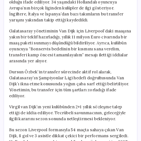
olduğu ifade ediliyor. 34 yaşındaki Hollandalı oyuncuya
Avrupa’nın birçok liginden kulüpler de ilgi gösteriyor.
İngiltere, İtalya ve İspanya’dan bazı takımların bu transfer
yarışını yakından takip ettiği kaydedildi.
Galatasaray yönetiminin Van Dijk için Liverpool’daki maaşına
yakın bir teklif hazırladığı, yıllık 11 milyon Euro civarında bir
maaş paketi sunmayı düşündüğü bildiriliyor. Ayrıca, kulübün
oyuncuya “Bonservis bedelinin bir kısmını sana verelim,
transferi kamp öncesi tamamlayalım” mesajı ilettiği iddialar
arasında yer alıyor.
Dursun Özbek’in transfer sürecinde aktif rol alarak,
Galatasaray’ın Şampiyonlar Ligi hedefi doğrultusunda Van
Dijk’ı ikna etme konusunda yoğun çaba sarf ettiği belirtiliyor.
Yönetimin, bu transfer için tüm şartları zorladığı ifade
ediliyor.
Virgil van Dijk’ın yeni kulübünden 2+1 yıllık sözleşme talep
ettiği de iddia ediliyor. Tecrübeli savunmacının, geleceğiyle
ilgili kararını sezon sonunda netleştirmesi bekleniyor.
Bu sezon Liverpool formasıyla 54 maçta sahaya çıkan Van
Dijk, 8 gol ve 3 asistle dikkat çekici bir performans sergiledi.