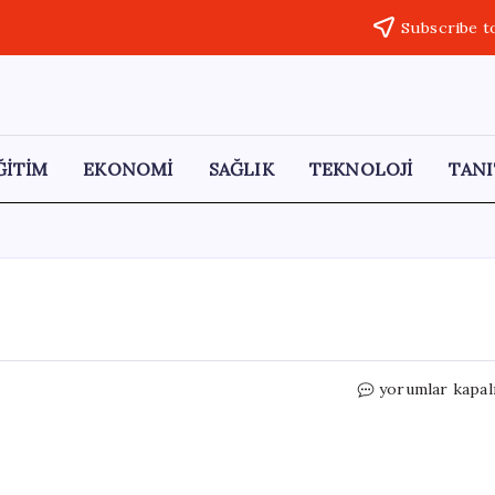
Subscribe t
ĞİTİM
EKONOMİ
SAĞLIK
TEKNOLOJİ
TANI
Festivalde
yorumlar kapal
yeni
dönem
için