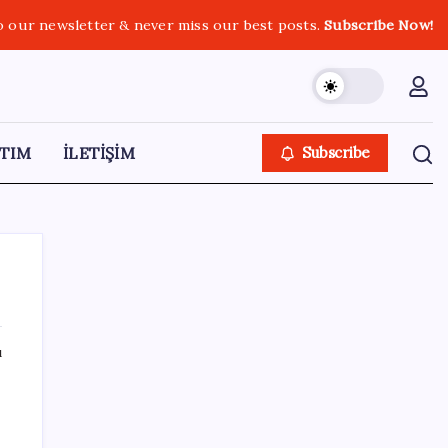
o our newsletter & never miss our best posts.
Subscribe Now!
TIM
İLETİŞİM
Subscribe
ı
SON YAZILAR
ABD, İran-Umman anlaşması sonrası
ablukayı kaldıracak