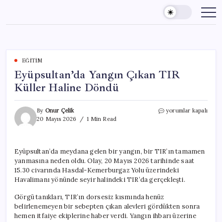
Skip
to
content
EĞITIM
Eyüpsultan’da Yangın Çıkan TIR
Küller Haline Döndü
Eyüpsultan’da
By
Onur Çelik
yorumlar kapalı
Yangın
20 Mayıs 2026
1 Min Read
Çıkan
TIR
Küller
Eyüpsultan’da meydana gelen bir yangın, bir TIR’ın tamamen
Haline
yanmasına neden oldu. Olay, 20 Mayıs 2026 tarihinde saat
Döndü
için
15.30 civarında Hasdal-Kemerburgaz Yolu üzerindeki
Havalimanı yönünde seyir halindeki TIR’da gerçekleşti.
Görgü tanıkları, TIR’ın dorsesiz kısmında henüz
belirlenemeyen bir sebepten çıkan alevleri gördükten sonra
hemen itfaiye ekiplerine haber verdi. Yangın ihbarı üzerine