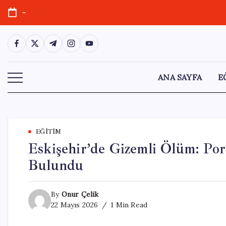
Skip
-
to
content
https://www.facebook.com/
https://twitter.com/
https://t.me/
https://www.instagram.com/
https://youtube.com/
ANA SAYFA
E
EĞITIM
Eskişehir’de Gizemli Ölüm: Po
Bulundu
By
Onur Çelik
22 Mayıs 2026
1 Min Read