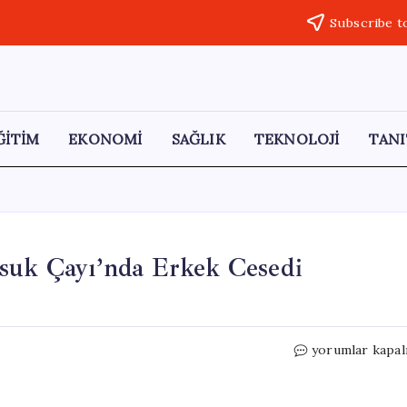
Subscribe t
ĞİTİM
EKONOMİ
SAĞLIK
TEKNOLOJİ
TANI
rsuk Çayı’nda Erkek Cesedi
Eskişehir’de
yorumlar kapal
Gizemli
Ölüm:
Porsuk