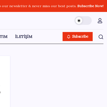
o our newsletter & never miss our best posts.
Subscribe Now!
TIM
İLETİŞİM
Subscribe
SON YAZILAR
ı
Türk şirketinden Avrupa’ya kritik yatırım:
Yeni şirket resmen kuruldu