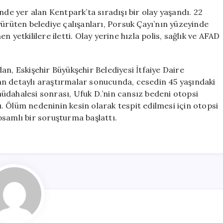
Çayı’nda
nde yer alan Kentpark’ta sıradışı bir olay yaşandı. 22
Erkek
yürüten belediye çalışanları, Porsuk Çayı’nın yüzeyinde
Cesedi
 yetkililere iletti. Olay yerine hızla polis, sağlık ve AFAD
Bulundu
için
an, Eskişehir Büyükşehir Belediyesi İtfaiye Daire
ılan detaylı araştırmalar sonucunda, cesedin 45 yaşındaki
 müdahalesi sonrası, Ufuk D.’nin cansız bedeni otopsi
dı. Ölüm nedeninin kesin olarak tespit edilmesi için otopsi
apsamlı bir soruşturma başlattı.