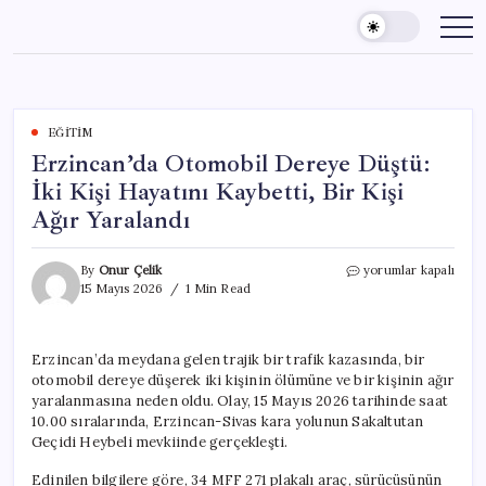
Skip
to
content
EĞITIM
Erzincan’da Otomobil Dereye Düştü:
İki Kişi Hayatını Kaybetti, Bir Kişi
Ağır Yaralandı
Erzincan’da
By
Onur Çelik
yorumlar kapalı
Otomobil
15 Mayıs 2026
1 Min Read
Dereye
Düştü:
İki
Erzincan’da meydana gelen trajik bir trafik kazasında, bir
Kişi
otomobil dereye düşerek iki kişinin ölümüne ve bir kişinin ağır
Hayatını
Kaybetti,
yaralanmasına neden oldu. Olay, 15 Mayıs 2026 tarihinde saat
Bir
10.00 sıralarında, Erzincan-Sivas kara yolunun Sakaltutan
Kişi
Geçidi Heybeli mevkiinde gerçekleşti.
Ağır
Yaralandı
Edinilen bilgilere göre, 34 MFF 271 plakalı araç, sürücüsünün