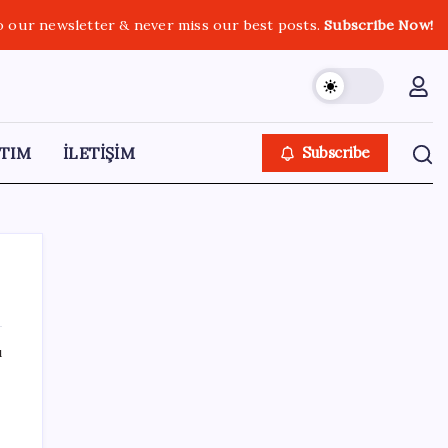
o our newsletter & never miss our best posts.
Subscribe Now!
TIM
İLETİŞİM
Subscribe
ı
SON YAZILAR
Türk şirketinden Avrupa’ya kritik yatırım:
Yeni şirket resmen kuruldu