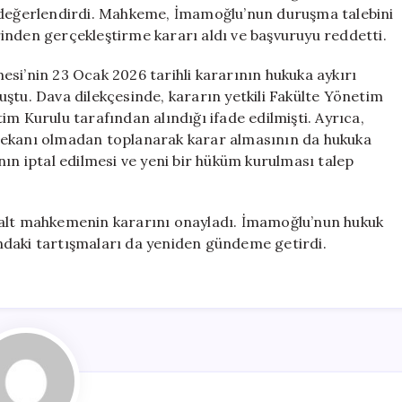
Mahkeme
u değerlendirdi. Mahkeme, İmamoğlu’nun duruşma talebini
Kararı
inden gerçekleştirme kararı aldı ve başvuruyu reddetti.
için
si’nin 23 Ocak 2026 tarihli kararının hukuka aykırı
ştu. Dava dilekçesinde, kararın yetkili Fakülte Yönetim
m Kurulu tarafından alındığı ifade edilmişti. Ayrıca,
Dekanı olmadan toplanarak karar almasının da hukuka
nın iptal edilmesi ve yeni bir hüküm kurulması talep
 alt mahkemenin kararını onayladı. İmamoğlu’nun hukuk
ndaki tartışmaları da yeniden gündeme getirdi.