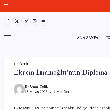
Skip
-
to
content
https://www.facebook.com/
https://twitter.com/
https://t.me/
https://www.instagram.com/
https://youtube.com/
ANA SAYFA
E
EĞITIM
Ekrem İmamoğlu’nun Diploma İ
By
Onur Çelik
18 Mayıs 2026
1 Min Read
18 Mayıs 2026 tarihinde İstanbul Bölge İdare Mah