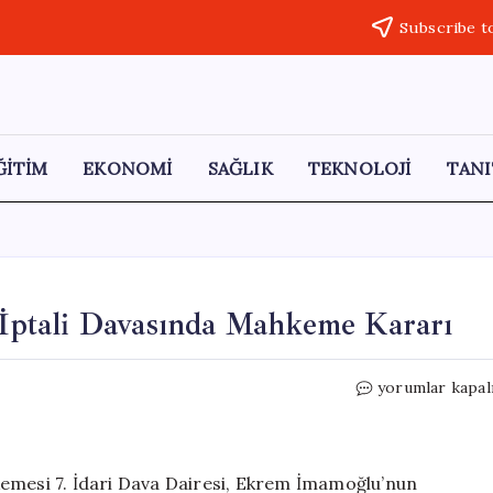
Subscribe t
ĞİTİM
EKONOMİ
SAĞLIK
TEKNOLOJİ
TANI
ptali Davasında Mahkeme Kararı
Ekrem
yorumlar kapal
İmamoğlu’nun
Diploma
İptali
Davasında
kemesi 7. İdari Dava Dairesi, Ekrem İmamoğlu’nun