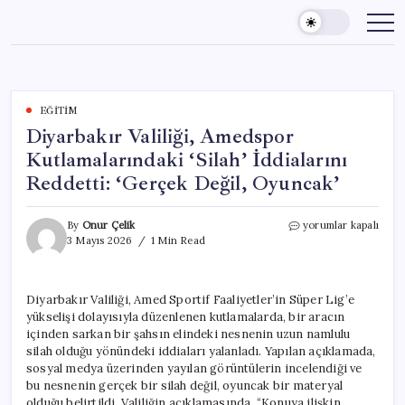
Skip
to
content
EĞITIM
Diyarbakır Valiliği, Amedspor
Kutlamalarındaki ‘Silah’ İddialarını
Reddetti: ‘Gerçek Değil, Oyuncak’
Diyarbakır
By
Onur Çelik
yorumlar kapalı
Valiliği,
3 Mayıs 2026
1 Min Read
Amedspor
Kutlamalarındaki
‘Silah’
Diyarbakır Valiliği, Amed Sportif Faaliyetler’in Süper Lig’e
İddialarını
yükselişi dolayısıyla düzenlenen kutlamalarda, bir aracın
Reddetti:
‘Gerçek
içinden sarkan bir şahsın elindeki nesnenin uzun namlulu
Değil,
silah olduğu yönündeki iddiaları yalanladı. Yapılan açıklamada,
Oyuncak’
sosyal medya üzerinden yayılan görüntülerin incelendiği ve
için
bu nesnenin gerçek bir silah değil, oyuncak bir materyal
olduğu belirtildi. Valiliğin açıklamasında, “Konuya ilişkin