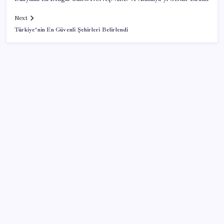
Next
Türkiye’nin En Güvenli Şehirleri Belirlendi
SON YAZILAR
İran: Hürmüz’de anlaşma yakın ancak şartlar yerine
gelmeli
ABD, İran-Umman anlaşması sonrası ablukayı
kaldıracak
Adalet Bakanlığı ‘projesi’: Hâkim ve savcılar yapay