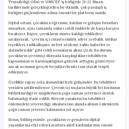
Temsilciliği Ofisi ve UNICEF iş birliğiyle 21-22 Nisan
tarihlerinde gerçekleştirilen bu etkinlik, çok paydaşlı iş
birliğini güçlendirme adına önemli bir platform sundu.
Dijital ortam, çocuklara öğrenme, katılım ve gelişim fırsatları
sunarken, aynı zamanda onları ciddi risklerle de karşı karşıya
bırakıyor. Rapor, çocukların maruz kaldığı tehlikeleri
sıralayarak, “çevrim içi cinsel sömürü, siber zorbalık, intihar
teşvikleri, radikalleşme, nefret söylemi, sahte haberler ve
dolandırıcılık” gibi ciddi sorunların altını çizdi. Bu durum,
çocukların çevrimiçi dünyada karşılaştıkları tehditlerin
kapsamının ve karmaşıklığının giderek arttığını gösteriyor;
ancak sorunun gerçek boyutları henüz tam olarak tespit
edilemiyor.
Özellikle yapay zeka alanındaki hızlı gelişmeler, bu tehditleri
yeniden şekillendiriyor. Çevrim içi suçların büyük bir kısmının
bildirilmediği ve mağdurların çoğu zaman yeterince destek
bulamadığı ifade edildi. Mevcut yasaların bu tehditleri
önlemedeki yetersizliği, uluslararası alanda alınan önlemlerin
çoğu zaman yetersiz kalmasına yol açıyor.
Sonuç bildirgesinde, çocukların ve gençlerin dijital
yaşamlarına etki eden kararlara aktif katılımlarının önemi