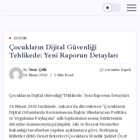
Skip
to
content
EĞITIM
Çocukların Dijital Güvenliği
Tehlikede: Yeni Raporun Detayları
Çocukların
By
Onur Çelik
yorumlar kapalı
Dijital
24 Nisan 2026
2 Min Read
Güvenliği
Tehlikede:
Yeni
Çocukların Dijital Güvenliği Tehlikede: Yeni Raporun Detayları
Raporun
Detayları
24 Nisan 2026 tarihinde, Ankara’da düzenlenen “Çocukların
için
Dijital Ortamlarda Korunmasına İlişkin Uluslararası Politika
ve Uygulama Paylaşımı” adlı toplantının sonuç bildirisinin
detayları kamuoyuyla paylaşıldı. Aile ve Sosyal Hizmetler
Bakanlığı tarafından yapılan açıklamaya göre, Birleşmiş
Milletler (BM) Genel Sekreteri Çocuklara Yönelik Şiddet Özel