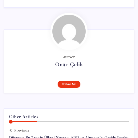
Author
Onur Çelik
Follow Me
Other Articles
Previous
Dünyanın En Zengin Ülkesi Norveç: ABD ve Almanya’yı Geride Bıraktı