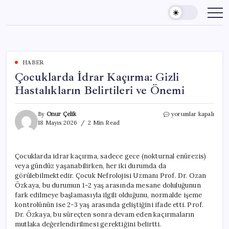
Skip
to
content
HABER
Çocuklarda İdrar Kaçırma: Gizli
Hastalıkların Belirtileri ve Önemi
Çocuklarda
By
Onur Çelik
yorumlar kapalı
İdrar
18 Mayıs 2026
2 Min Read
Kaçırma:
Gizli
Hastalıkların
Çocuklarda idrar kaçırma, sadece gece (nokturnal enürezis)
Belirtileri
veya gündüz yaşanabilirken, her iki durumda da
ve
Önemi
görülebilmektedir. Çocuk Nefrolojisi Uzmanı Prof. Dr. Ozan
için
Özkaya, bu durumun 1-2 yaş arasında mesane doluluğunun
fark edilmeye başlamasıyla ilgili olduğunu, normalde işeme
kontrolünün ise 2-3 yaş arasında geliştiğini ifade etti. Prof.
Dr. Özkaya, bu süreçten sonra devam eden kaçırmaların
mutlaka değerlendirilmesi gerektiğini belirtti.