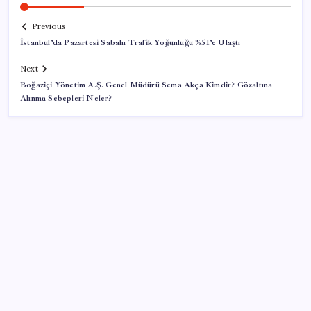
Previous
İstanbul’da Pazartesi Sabahı Trafik Yoğunluğu %51’e Ulaştı
Next
Boğaziçi Yönetim A.Ş. Genel Müdürü Sema Akça Kimdir? Gözaltına
Alınma Sebepleri Neler?
SON YAZILAR
OpenAI’ın İlk Cihazı için Fiyat ve Tasarım Belli Oldu
BofA: Yatırımcı iyimserliği beş yılın en yüksek