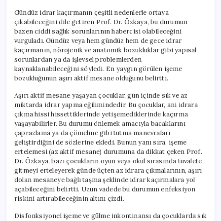
Gündüz idrar kaçırmanın çeşitli nedenlerle ortaya
çıkabileceğini dile getiren Prof. Dr. Özkaya, bu durumun
bazen ciddi sağlık sorunlarının habercisi olabileceğini
vurguladı. Gündüz veya hem gündüz hem de gece idrar
kaçırmanın, nörojenik ve anatomik bozukluklar gibi yapısal
sorunlardan ya da işlevsel problemlerden
kaynaklanabileceğini söyledi. En yaygın görülen işeme
bozukluğunun aşırı aktif mesane olduğunu belirtti.
Aşırı aktif mesane yaşayan çocuklar, gün içinde sık ve az
miktarda idrar yapma eğilimindedir. Bu çocuklar, ani idrara
çıkma hissi hissettiklerinde yetişemediklerinde kaçırma
yaşayabilirler. Bu durumu önlemek amacıyla bacaklarını
çaprazlama ya da çömelme gibi tutma manevraları
geliştirdiğini de sözlerine ekledi. Bunun yanı sıra, işeme
ertelemesi (az aktif mesane) durumuna da dikkat çeken Prof.
Dr. Özkaya, bazı çocukların oyun veya okul sırasında tuvalete
gitmeyi erteleyerek günde üçten az idrara çıkmalarının, aşırı
dolan mesaneye bağlı taşma şeklinde idrar kaçırmalara yol
açabileceğini belirtti. Uzun vadede bu durumun enfeksiyon
riskini artırabileceğinin altını çizdi.
Disfonksiyonel işeme ve gülme inkontinansı da çocuklarda sık