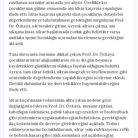
rastlanan sorunlar arasında yer alıyor. Özellikle kız
çocuklarının gülme esnasında ani idrar kaçırma yaşadığını
ifade etti. İdrar kaçırma şikayeti olan çocukların, detaylı bir
değerlendirmeye tabi tutulması gerektiğini vurgulayan Prof.
Dr. Özkaya, sık tuvalete gitme, seyrek idrara çıkma, ani
sıkışma hissi, idrar başlatmada zorluk gibi belirtiler varsa
mutlaka işeme bozukluğu açısından incelenmesi gerektiğini
aktardı.
Tanı sürecinin önemine dikkat çeken Prof. Dr. Özkaya,
çocukların idrar alışkanlıklarını en az iki gün boyunca
kaydettikleri günlüklerin oldukça faydalı olduğunu belirtti.
Ayrıca, tam idrar tetkiki, ultrasonografi ve üroflowmetre gibi
yöntemlerle değerlendirme yapılabileceğini sözlerine ekledi.
Gerekli durumlarda ise ileri tetkiklere başvurulabileceğini
ifade etti.
İdrar kaçırmanın tedavisinin altta yatan nedene göre
değiştiğini söyleyen Prof. Dr. Özkaya, mesane eğitimi,
kabızlığın önlenmesi, pelvik taban egzersizleri ve biofeedback
gibi yöntemlerin uygulanabileceğini belirtirken, gerektiğinde
ilaç tedavisinin de devreye girebileceğini açıkladı. Tedavi
edilmeyen işeme bozukluklarının, idrar yolu enfeksiyonu, reflü
ve böbrek hasarı gibi ciddi sorunlara yol açabileceğini