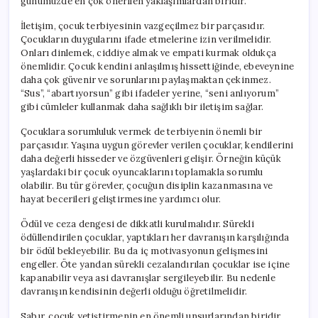
günümüzde en çok önerilen yaklaşımlardan biridir.
İletişim, çocuk terbiyesinin vazgeçilmez bir parçasıdır.
Çocukların duygularını ifade etmelerine izin verilmelidir.
Onları dinlemek, ciddiye almak ve empati kurmak oldukça
önemlidir. Çocuk kendini anlaşılmış hissettiğinde, ebeveynine
daha çok güvenir ve sorunlarını paylaşmaktan çekinmez.
“Sus”, “abartıyorsun” gibi ifadeler yerine, “seni anlıyorum”
gibi cümleler kullanmak daha sağlıklı bir iletişim sağlar.
Çocuklara sorumluluk vermek de terbiyenin önemli bir
parçasıdır. Yaşına uygun görevler verilen çocuklar, kendilerini
daha değerli hisseder ve özgüvenleri gelişir. Örneğin küçük
yaşlardaki bir çocuk oyuncaklarını toplamakla sorumlu
olabilir. Bu tür görevler, çocuğun disiplin kazanmasına ve
hayat becerileri geliştirmesine yardımcı olur.
Ödül ve ceza dengesi de dikkatli kurulmalıdır. Sürekli
ödüllendirilen çocuklar, yaptıkları her davranışın karşılığında
bir ödül bekleyebilir. Bu da iç motivasyonun gelişmesini
engeller. Öte yandan sürekli cezalandırılan çocuklar ise içine
kapanabilir veya asi davranışlar sergileyebilir. Bu nedenle
davranışın kendisinin değerli olduğu öğretilmelidir.
Sabır, çocuk yetiştirmenin en önemli unsurlarından biridir.