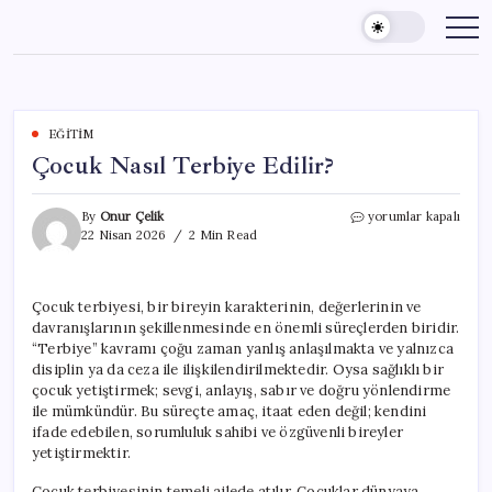
Skip
to
content
EĞITIM
Çocuk Nasıl Terbiye Edilir?
Çocuk
By
Onur Çelik
yorumlar kapalı
Nasıl
22 Nisan 2026
2 Min Read
Terbiye
Edilir?
için
Çocuk terbiyesi, bir bireyin karakterinin, değerlerinin ve
davranışlarının şekillenmesinde en önemli süreçlerden biridir.
“Terbiye” kavramı çoğu zaman yanlış anlaşılmakta ve yalnızca
disiplin ya da ceza ile ilişkilendirilmektedir. Oysa sağlıklı bir
çocuk yetiştirmek; sevgi, anlayış, sabır ve doğru yönlendirme
ile mümkündür. Bu süreçte amaç, itaat eden değil; kendini
ifade edebilen, sorumluluk sahibi ve özgüvenli bireyler
yetiştirmektir.
Çocuk terbiyesinin temeli ailede atılır. Çocuklar dünyaya