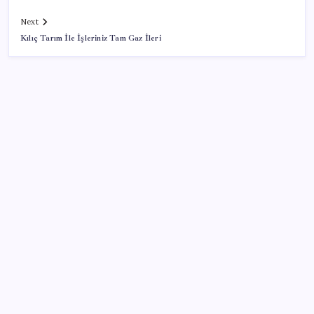
Next
Kılıç Tarım İle İşleriniz Tam Gaz İleri
SON YAZILAR
Türk şirketinden Avrupa’ya kritik yatırım: Yeni şirket
resmen kuruldu
İmam hatipliler, imam hatip seçmedi
Anne sütü bebeğin ilk aşısı: ‘İlk 6 ay su vermeyin’
uyarısı