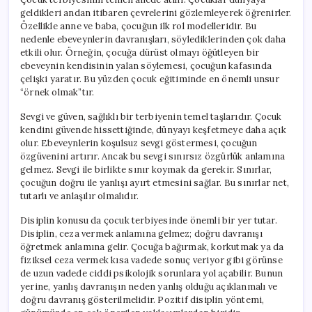
geldikleri andan itibaren çevrelerini gözlemleyerek öğrenirler.
Özellikle anne ve baba, çocuğun ilk rol modelleridir. Bu
nedenle ebeveynlerin davranışları, söylediklerinden çok daha
etkili olur. Örneğin, çocuğa dürüst olmayı öğütleyen bir
ebeveynin kendisinin yalan söylemesi, çocuğun kafasında
çelişki yaratır. Bu yüzden çocuk eğitiminde en önemli unsur
“örnek olmak”tır.
Sevgi ve güven, sağlıklı bir terbiyenin temel taşlarıdır. Çocuk
kendini güvende hissettiğinde, dünyayı keşfetmeye daha açık
olur. Ebeveynlerin koşulsuz sevgi göstermesi, çocuğun
özgüvenini artırır. Ancak bu sevgi sınırsız özgürlük anlamına
gelmez. Sevgi ile birlikte sınır koymak da gerekir. Sınırlar,
çocuğun doğru ile yanlışı ayırt etmesini sağlar. Bu sınırlar net,
tutarlı ve anlaşılır olmalıdır.
Disiplin konusu da çocuk terbiyesinde önemli bir yer tutar.
Disiplin, ceza vermek anlamına gelmez; doğru davranışı
öğretmek anlamına gelir. Çocuğa bağırmak, korkutmak ya da
fiziksel ceza vermek kısa vadede sonuç veriyor gibi görünse
de uzun vadede ciddi psikolojik sorunlara yol açabilir. Bunun
yerine, yanlış davranışın neden yanlış olduğu açıklanmalı ve
doğru davranış gösterilmelidir. Pozitif disiplin yöntemi,