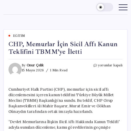
Skip
to
content
EĞITIM
CHP, Memurlar İçin Sicil Affı Kanun
Teklifini TBMM’ye İletti
CHP,
By
Onur Çelik
yorumlar kapalı
Memurlar
15 Mayıs 2026
1 Min Read
İçin
Sicil
Affı
Cumhuriyet Halk Partisi (CHP), memurlar için sicil affı
Kanun
düzenlemesini içeren kanun teklifini Türkiye Büyük Millet
Teklifini
TBMM’ye
Meclisi (TBMM) Başkanlığı’na sundu. Bu teklif, CHP Grup
İletti
Başkanvekilleri Ali Mahir Başarır, Murat Emir ve Gökhan
için
Günaydın tarafından ortak imzayla hazırlandı.
“Devlet Memurlarına İlişkin Sicil Affı Hakkında Kanun Teklifi”
adıyla sunulan düzenleme, kamu görevlilerinin geçmişte