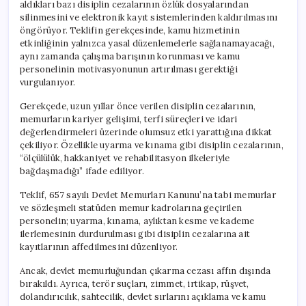
aldıkları bazı disiplin cezalarının özlük dosyalarından
silinmesini ve elektronik kayıt sistemlerinden kaldırılmasını
öngörüyor. Teklifin gerekçesinde, kamu hizmetinin
etkinliğinin yalnızca yasal düzenlemelerle sağlanamayacağı,
aynı zamanda çalışma barışının korunması ve kamu
personelinin motivasyonunun artırılması gerektiği
vurgulanıyor.
Gerekçede, uzun yıllar önce verilen disiplin cezalarının,
memurların kariyer gelişimi, terfi süreçleri ve idari
değerlendirmeleri üzerinde olumsuz etki yarattığına dikkat
çekiliyor. Özellikle uyarma ve kınama gibi disiplin cezalarının,
“ölçülülük, hakkaniyet ve rehabilitasyon ilkeleriyle
bağdaşmadığı” ifade ediliyor.
Teklif, 657 sayılı Devlet Memurları Kanunu’na tabi memurlar
ve sözleşmeli statüden memur kadrolarına geçirilen
personelin; uyarma, kınama, aylıktan kesme ve kademe
ilerlemesinin durdurulması gibi disiplin cezalarına ait
kayıtlarının affedilmesini düzenliyor.
Ancak, devlet memurluğundan çıkarma cezası affın dışında
bırakıldı. Ayrıca, terör suçları, zimmet, irtikap, rüşvet,
dolandırıcılık, sahtecilik, devlet sırlarını açıklama ve kamu