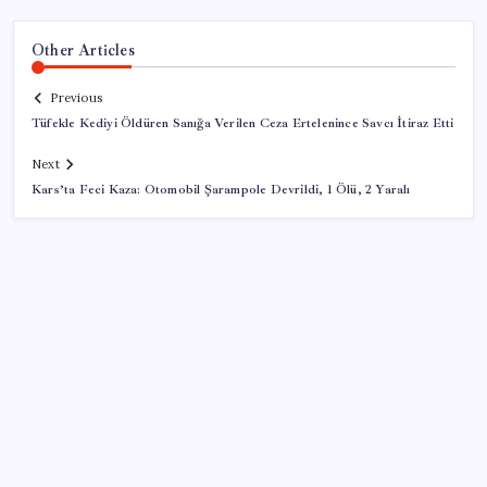
Other Articles
Previous
Tüfekle Kediyi Öldüren Sanığa Verilen Ceza Ertelenince Savcı İtiraz Etti
Next
Kars’ta Feci Kaza: Otomobil Şarampole Devrildi, 1 Ölü, 2 Yaralı
SON YAZILAR
İran: Hürmüz’de anlaşma yakın ancak şartlar yerine