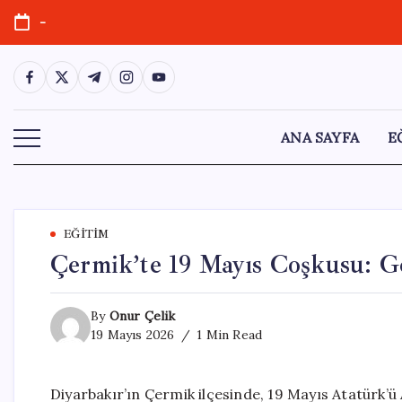
Skip
-
to
content
https://www.facebook.com/
https://twitter.com/
https://t.me/
https://www.instagram.com/
https://youtube.com/
ANA SAYFA
E
EĞITIM
Çermik’te 19 Mayıs Coşkusu: G
By
Onur Çelik
19 Mayıs 2026
1 Min Read
Diyarbakır’ın Çermik ilçesinde, 19 Mayıs Atatürk’ü 