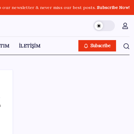
o our newsletter & never miss our best posts.
Subscribe Now!
TIM
İLETİŞİM
Subscribe
ı
SON YAZILAR
ABD, İran-Umman anlaşması sonrası
ablukayı kaldıracak