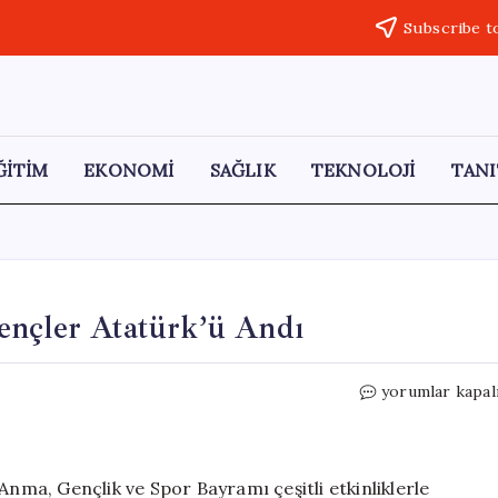
Subscribe t
ĞİTİM
EKONOMİ
SAĞLIK
TEKNOLOJİ
TANI
ençler Atatürk’ü Andı
Çermik’te
yorumlar kapal
19
Mayıs
Coşkusu:
Gençler
Anma, Gençlik ve Spor Bayramı çeşitli etkinliklerle