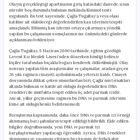
Olayın gerçekleştiği apartmanın giriş katındaki dairede, uzun
süredir boş durumda bulunan mekânda lüminol testi
uygulandı. Bu test sayesinde, Çağla Tuğaltay’a veya olası
katiline ait olabileceği değerlendirilen kan izlerinin tespiti
amaçlandı. Silinmiş kan izlerini ortaya çıkarmaya yönelik
yapılan bu çalışmanın sonuçlarının ise önümüzdeki günlerde
açıklanması bekleniyor.
Çağla Tuğaltay, 5 Haziran 2000 tarihinde, eğitim gördüğü
Levent Kız Meslek Lisesi’nden dönerken kimliği belirsiz
kişiler tarafından bıçakla boğazı kesilerek öldürülmüştü. Olay
sonrası yapılan tüm araştırmalar ve çalışmalar, aradan geçen
26 yıla rağmen cinayeti aydınlatmada yetersiz kaldı. Cinayet
dosyasında dikkat çeken unsurlardan biri, Çağla’nın tırnakları
altında bulunan ve katile ait olduğu değerlendirilen DNA
örnekleri ile mutfakta tespit edilen üç adet parmak izidir.
Ancak, yıllar geçmesine rağmen bu DNA ve parmak izlerinin
kime ait olduğu henüz belirlenemedi.
Soruşturma kapsamında, daha önce DNA ve parmak izi örneği
alınmamış bazı şahısların tespit edildiği bildirildi. Elde edilen
bilgiler doğrultusunda, yeni DNA ve parmak izi
karşılaştırmaları yapılacağı öğrenildi. Ayrıca, DNA örnekleri
alınmamış ve yaşamını yitirmiş beş kişinin de fethi kabir