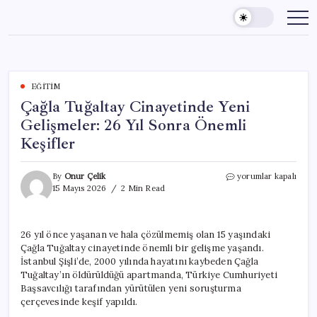
Skip
to
content
EĞITIM
Çağla Tuğaltay Cinayetinde Yeni
Gelişmeler: 26 Yıl Sonra Önemli
Keşifler
Çağla
By
Onur Çelik
yorumlar kapalı
Tuğaltay
15 Mayıs 2026
2 Min Read
Cinayetinde
Yeni
Gelişmeler:
26 yıl önce yaşanan ve hala çözülmemiş olan 15 yaşındaki
26
Çağla Tuğaltay cinayetinde önemli bir gelişme yaşandı.
Yıl
Sonra
İstanbul Şişli’de, 2000 yılında hayatını kaybeden Çağla
Önemli
Tuğaltay’ın öldürüldüğü apartmanda, Türkiye Cumhuriyeti
Keşifler
Başsavcılığı tarafından yürütülen yeni soruşturma
için
çerçevesinde keşif yapıldı.