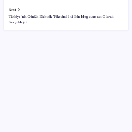
Next
Türkiye’nin Günlük Elektrik Tüketimi 941 Bin Megavatsaat Olarak
Gerçekleşti
SON YAZILAR
Türk şirketinden Avrupa’ya kritik yatırım: Yeni şirket
resmen kuruldu
İmam hatipliler, imam hatip seçmedi
Anne sütü bebeğin ilk aşısı: ‘İlk 6 ay su vermeyin’
uyarısı