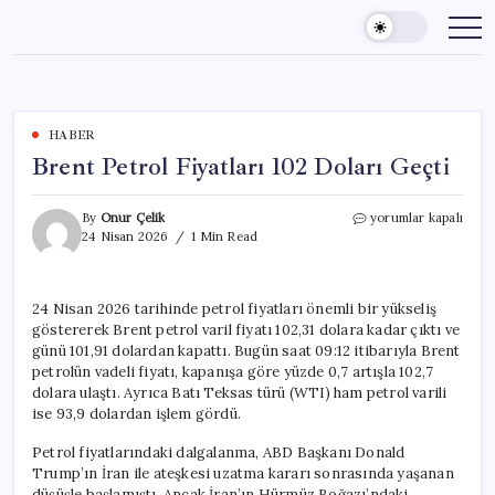
Skip
to
content
HABER
Brent Petrol Fiyatları 102 Doları Geçti
Brent
By
Onur Çelik
yorumlar kapalı
Petrol
24 Nisan 2026
1 Min Read
Fiyatları
102
Doları
24 Nisan 2026 tarihinde petrol fiyatları önemli bir yükseliş
Geçti
göstererek Brent petrol varil fiyatı 102,31 dolara kadar çıktı ve
için
günü 101,91 dolardan kapattı. Bugün saat 09:12 itibarıyla Brent
petrolün vadeli fiyatı, kapanışa göre yüzde 0,7 artışla 102,7
dolara ulaştı. Ayrıca Batı Teksas türü (WTI) ham petrol varili
ise 93,9 dolardan işlem gördü.
Petrol fiyatlarındaki dalgalanma, ABD Başkanı Donald
Trump’ın İran ile ateşkesi uzatma kararı sonrasında yaşanan
düşüşle başlamıştı. Ancak İran’ın Hürmüz Boğazı’ndaki