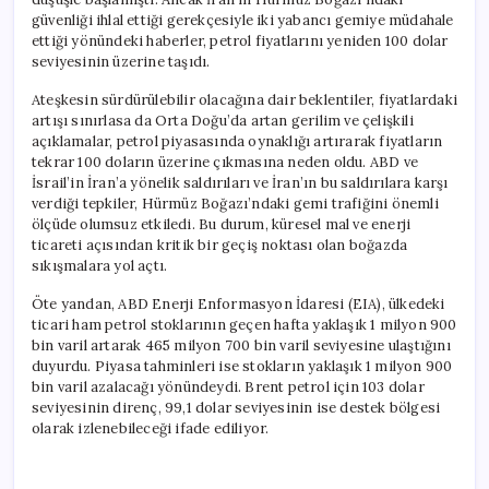
güvenliği ihlal ettiği gerekçesiyle iki yabancı gemiye müdahale
ettiği yönündeki haberler, petrol fiyatlarını yeniden 100 dolar
seviyesinin üzerine taşıdı.
Ateşkesin sürdürülebilir olacağına dair beklentiler, fiyatlardaki
artışı sınırlasa da Orta Doğu’da artan gerilim ve çelişkili
açıklamalar, petrol piyasasında oynaklığı artırarak fiyatların
tekrar 100 doların üzerine çıkmasına neden oldu. ABD ve
İsrail’in İran’a yönelik saldırıları ve İran’ın bu saldırılara karşı
verdiği tepkiler, Hürmüz Boğazı’ndaki gemi trafiğini önemli
ölçüde olumsuz etkiledi. Bu durum, küresel mal ve enerji
ticareti açısından kritik bir geçiş noktası olan boğazda
sıkışmalara yol açtı.
Öte yandan, ABD Enerji Enformasyon İdaresi (EIA), ülkedeki
ticari ham petrol stoklarının geçen hafta yaklaşık 1 milyon 900
bin varil artarak 465 milyon 700 bin varil seviyesine ulaştığını
duyurdu. Piyasa tahminleri ise stokların yaklaşık 1 milyon 900
bin varil azalacağı yönündeydi. Brent petrol için 103 dolar
seviyesinin direnç, 99,1 dolar seviyesinin ise destek bölgesi
olarak izlenebileceği ifade ediliyor.