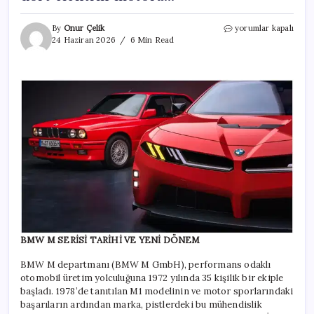
BMW
By
Onur Çelik
yorumlar kapalı
tarihinin
24 Haziran 2026
6 Min Read
en
güçlü
M3’ü
sınırları
yeniden
çiziyor!
Sıralı
altı
silindirden
dört
elektrik
motora…
için
BMW M SERİSİ TARİHİ VE YENİ DÖNEM
BMW M departmanı (BMW M GmbH), performans odaklı
otomobil üretim yolculuğuna 1972 yılında 35 kişilik bir ekiple
başladı. 1978’de tanıtılan M1 modelinin ve motor sporlarındaki
başarıların ardından marka, pistlerdeki bu mühendislik