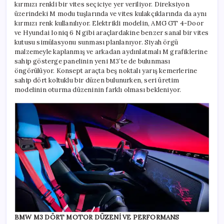
kırmızı renkli bir vites seçiciye yer veriliyor. Direksiyon
üzerindeki M modu tuşlarında ve vites kulakçıklarında da aynı
kırmızı renk kullanılıyor. Elektrikli modelin, AMG GT 4-Door
ve Hyundai Ioniq 6 N gibi araçlardakine benzer sanal bir vites
kutusu simülasyonu sunması planlanıyor. Siyah örgü
malzemeyle kaplanmış ve arkadan aydınlatmalı M grafiklerine
sahip gösterge panelinin yeni M3’te de bulunması
öngörülüyor. Konsept araçta beş noktalı yarış kemerlerine
sahip dört koltuklu bir düzen bulunurken, seri üretim
modelinin oturma düzeninin farklı olması bekleniyor.
BMW M3 DÖRT MOTOR DÜZENİ VE PERFORMANS