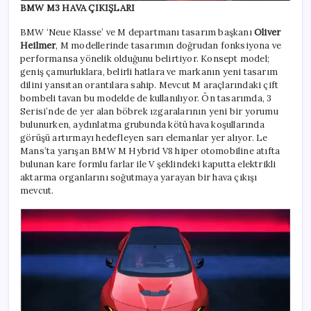
BMW M3 HAVA ÇIKIŞLARI
BMW ‘Neue Klasse’ ve M departmanı tasarım başkanı
Oliver
Heilmer
, M modellerinde tasarımın doğrudan fonksiyona ve
performansa yönelik olduğunu belirtiyor. Konsept model;
geniş çamurluklara, belirli hatlara ve markanın yeni tasarım
dilini yansıtan orantılara sahip. Mevcut M araçlarındaki çift
bombeli tavan bu modelde de kullanılıyor. Ön tasarımda, 3
Serisi’nde de yer alan böbrek ızgaralarının yeni bir yorumu
bulunurken, aydınlatma grubunda kötü hava koşullarında
görüşü artırmayı hedefleyen sarı elemanlar yer alıyor. Le
Mans’ta yarışan BMW M Hybrid V8 hiper otomobiline atıfta
bulunan kare formlu farlar ile V şeklindeki kaputta elektrikli
aktarma organlarını soğutmaya yarayan bir hava çıkışı
mevcut.