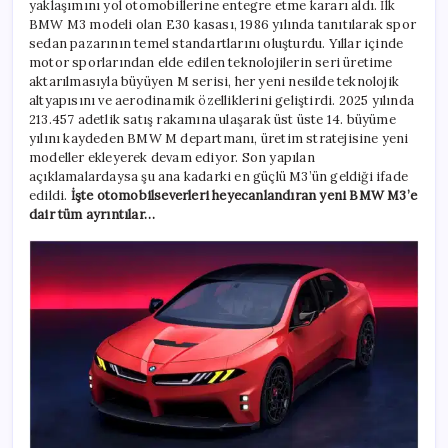
yaklaşımını yol otomobillerine entegre etme kararı aldı. İlk
BMW M3 modeli olan E30 kasası, 1986 yılında tanıtılarak spor
sedan pazarının temel standartlarını oluşturdu. Yıllar içinde
motor sporlarından elde edilen teknolojilerin seri üretime
aktarılmasıyla büyüyen M serisi, her yeni nesilde teknolojik
altyapısını ve aerodinamik özelliklerini geliştirdi. 2025 yılında
213.457 adetlik satış rakamına ulaşarak üst üste 14. büyüme
yılını kaydeden BMW M departmanı, üretim stratejisine yeni
modeller ekleyerek devam ediyor. Son yapılan
açıklamalardaysa şu ana kadarki en güçlü M3’ün geldiği ifade
edildi.
İşte otomobilseverleri heyecanlandıran yeni BMW M3’e
dair tüm ayrıntılar…