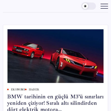
Skip
to
content
EKONOMI
HABER
BMW tarihinin en güçlü M3’ü sınırları
yeniden çiziyor! Sıralı altı silindirden
dört elektrik motora…