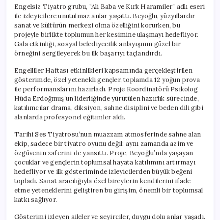
Engelsiz Tiyatro grubu, “Ali Baba ve Kırk Haramiler” adlı eseri
ile izleyicilere unutulmaz anlar yaşattı. Beyoğlu, yüzyıllardır
sanat ve kültürün merkezi olma özelliğini korurken, bu
projeyle birlikte toplumun her kesimine ulaşmayı hedefliyor.
Gala etkinliği, sosyal belediyecilik anlayışının güzel bir
örneğini sergileyerek bu ilk başarıyı taçlandırdı.
Engelliler Haftası etkinlikleri kapsamında gerçekleştirilen
gösterimde, özel yetenekli gençler, toplamda 12 yoğun prova
ile performanslarını hazırladı. Proje Koordinatörü Psikolog
Hüda Erdoğmuş’un liderliğinde yürütülen hazırlık sürecinde,
katılımcılar drama, diksiyon, sahne disiplini ve beden dili gibi
alanlarda profesyonel eğitimler aldı.
Tarihi Ses Tiyatrosu’nun muazzam atmosferinde sahne alan
ekip, sadece bir tiyatro oyunu değil; aynı zamanda azim ve
özgüvenin zaferini de yansıttı. Proje, Beyoğlu’nda yaşayan
çocuklar ve gençlerin toplumsal hayata katılımını artırmayı
hedefliyor ve ilk gösteriminde izleyicilerden büyük beğeni
topladı. Sanat aracılığıyla özel bireylerin kendilerini ifade
etme yeteneklerini geliştiren bu girişim, önemli bir toplumsal
katkı sağlıyor.
Gösterimi izleyen aileler ve seyirciler, duygu dolu anlar yaşadı.