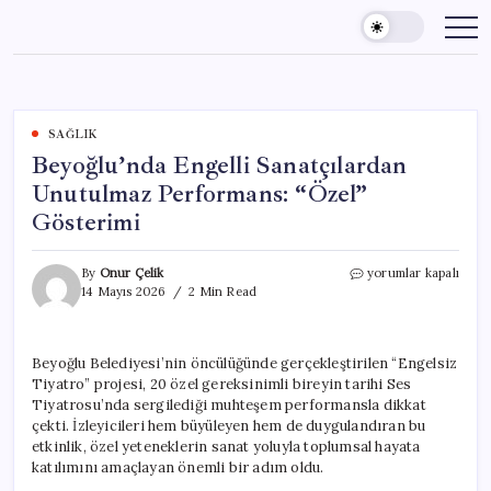
Skip
to
content
SAĞLIK
Beyoğlu’nda Engelli Sanatçılardan
Unutulmaz Performans: “Özel”
Gösterimi
Beyoğlu’nda
By
Onur Çelik
yorumlar kapalı
Engelli
14 Mayıs 2026
2 Min Read
Sanatçılardan
Unutulmaz
Performans:
Beyoğlu Belediyesi’nin öncülüğünde gerçekleştirilen “Engelsiz
“Özel”
Tiyatro” projesi, 20 özel gereksinimli bireyin tarihi Ses
Gösterimi
için
Tiyatrosu’nda sergilediği muhteşem performansla dikkat
çekti. İzleyicileri hem büyüleyen hem de duygulandıran bu
etkinlik, özel yeteneklerin sanat yoluyla toplumsal hayata
katılımını amaçlayan önemli bir adım oldu.