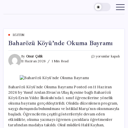
Skip
to
content
EĞITIM
Baharözü Köyü’nde Okuma Bayramı
Baharözü
By
Onur Çelik
yorumlar kapalı
Köyü’nde
11 Haziran 2026
1 Min Read
Okuma
Bayramı
için
Baharözü Köyü’nde Okuma Bayramı Posted on 11 Haziran
2026 by Yusuf Arslan Sivas’ın Ulaş ilçesine bağlı Baharözü
Köyü Ersin Yıldız İlkokulu’nda 1. sınıf öğrencilerine yönelik
okuma bayramı gerçekleştirildi. Okulda düzenlenen program,
saygı duruşunda bulunulması ve İstiklal Marşı’nın okunmasıyla
başladı. Öğrencilerin çeşitli gösterileriyle devam eden
etkinlikte, okuma yazmayı öğrenen çocuklara öğretmenler
tarafından madalya takıldı. Okul müdürü Halil Kayhan,