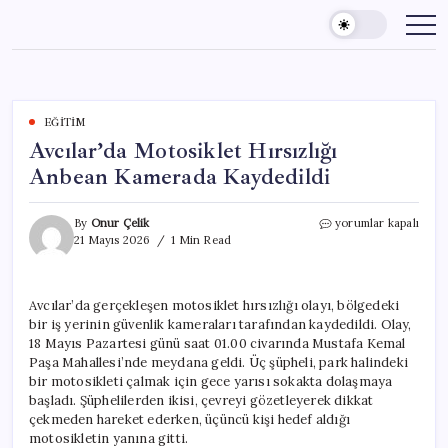
Skip
to
content
EĞITIM
Avcılar’da Motosiklet Hırsızlığı
Anbean Kamerada Kaydedildi
Avcılar’da
By
Onur Çelik
yorumlar kapalı
Motosiklet
21 Mayıs 2026
1 Min Read
Hırsızlığı
Anbean
Kamerada
Avcılar’da gerçekleşen motosiklet hırsızlığı olayı, bölgedeki
Kaydedildi
bir iş yerinin güvenlik kameraları tarafından kaydedildi. Olay,
için
18 Mayıs Pazartesi günü saat 01.00 civarında Mustafa Kemal
Paşa Mahallesi’nde meydana geldi. Üç şüpheli, park halindeki
bir motosikleti çalmak için gece yarısı sokakta dolaşmaya
başladı. Şüphelilerden ikisi, çevreyi gözetleyerek dikkat
çekmeden hareket ederken, üçüncü kişi hedef aldığı
motosikletin yanına gitti.