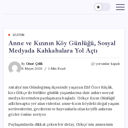
Skip
to
content
EĞITIM
Anne ve Kızının Köy Günlüğü, Sosyal
Medyada Kahkahalara Yol Açtı
Anne
By
Onur Çelik
yorumlar kapalı
ve
11 Mayıs 2026
1 Min Read
Kızının
Köy
Günlüğü,
Antalya’nın Gündoğmuş ilçesinde yaşayan Elif Özer Küçük,
Sosyal
kızı Gökçe ile birlikte günlük yaşamlarına dair anları sosyal
Medyada
Kahkahalara
medya üzerinden paylaşmaya başladı. ‘Gökçe Kızın Günlüğü’
Yol
adlı hesapta yer alan videolar, anne-kızın köydeki doğal yaşam
Açtı
serüvenlerini, gezilerini ve hayvanlarla olan keyifli anlarını
için
gözler önüne seriyor.
Paylaşımlarda dikkat çeken bir detay, Gökçe’nin annesinin