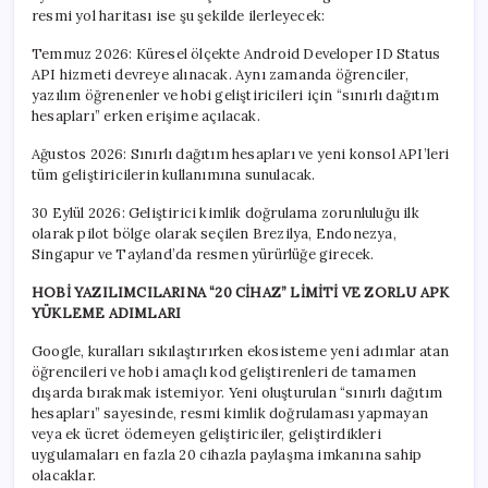
resmi yol haritası ise şu şekilde ilerleyecek:
Temmuz 2026: Küresel ölçekte Android Developer ID Status
API hizmeti devreye alınacak. Aynı zamanda öğrenciler,
yazılım öğrenenler ve hobi geliştiricileri için “sınırlı dağıtım
hesapları” erken erişime açılacak.
Ağustos 2026: Sınırlı dağıtım hesapları ve yeni konsol API’leri
tüm geliştiricilerin kullanımına sunulacak.
30 Eylül 2026: Geliştirici kimlik doğrulama zorunluluğu ilk
olarak pilot bölge olarak seçilen Brezilya, Endonezya,
Singapur ve Tayland’da resmen yürürlüğe girecek.
HOBİ YAZILIMCILARINA “20 CİHAZ” LİMİTİ VE ZORLU APK
YÜKLEME ADIMLARI
Google, kuralları sıkılaştırırken ekosisteme yeni adımlar atan
öğrencileri ve hobi amaçlı kod geliştirenleri de tamamen
dışarda bırakmak istemiyor. Yeni oluşturulan “sınırlı dağıtım
hesapları” sayesinde, resmi kimlik doğrulaması yapmayan
veya ek ücret ödemeyen geliştiriciler, geliştirdikleri
uygulamaları en fazla 20 cihazla paylaşma imkanına sahip
olacaklar.