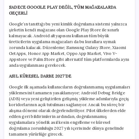
SADECE GOOGLE PLAY DEĞİL, TÜM MAĞAZALARDA
GEÇERLİ
Google’ın tanıttığı bu yeni kimlik doğrulama sistemi yalnızca
şirketin kendi mağazası olan Google Play Store ile sınırlı
kalmayacak. Android altyapısını kullanan tüm büyük
üreticilerin uygulama mağazaları da bu kurallara uymak
zorunda kalacak. Düzenleme; Samsung Galaxy Store, Xiaomi
GetApps, Honor App Market, Oppo App Market, Vivo V-
Appstore ve Palm Store gibi alternatif tüm platformlarda aynı
anda uygulanması gerekecek.
ASIL KÜRESEL DARBE 2027’DE
Google ilk aşamada kullanıcıların doğrulanmamış uygulamaları
yüklemesini tamamen yasaklamıyor; Android Debug Bridge
(ADB) veya yeni geliştirilen gelişmiş yükleme adımlarıyla geçiş
koridorlarının açık tutulması sağlanıyor. Ancak bu süreç bir
alışma dönemi olarak değerlendiriliyor. Pilot ülkelerden elde
edilen geri bildirimlerin ardından, doğrulanmamış
uygulamalara yönelik asıl kesin engelleme ve küresel
doğrulama zorunluluğu 2027 yılı içerisinde dünya genelinde
tamamen yürürlüğe girecek.