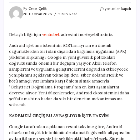
Android
By
Onur Çelik
yorumlar kapalı
kullanıcıları
20 Haziran 2026
2 Min Read
için
olumsuz
gelişme:
Detaylı bilgi için
venüsbet
adresini inceleyebilirsiniz.
Dışardan
APK
Android işletim sisteminin iOS’tan ayıran en önemli
yüklemek
özgürlüklerden biri olan dışarıdan bağımsız uygulama (APK)
zorlaşıyor
için
yükleme alışkanlığı, Google’ın yeni güvenlik politikaları
doğrultusunda önemli bir değişim yaşıyor. Akıllı telefon
sahiplerini ve uygulama geliştiricilerini doğrudan etkileyecek
yeni planını açıklayan teknoloji devi, siber dolandırıcılık ve
kötü amaçlı yazılımlara karşı önlem almak amacıyla
“Geliştirici Doğrulama Programı”nın en katı aşamalarını
devreye alıyor. Yeni düzenlemeler, Android ekosistemini daha
şeffaf ama bir o kadar da sıkı bir denetim mekanizmasına
sokacak.
KADEMELİ GEÇİŞ BU AY BAŞLIYOR: İŞTE TAKVİM
Google tarafından açıklanan resmi takvime göre, Android
cihazların büyük bir bölümünde otomatik güvenlik altyapısı bu
aydan itibaren sessiz bir şekilde aktif hale gelecek. Sürecin