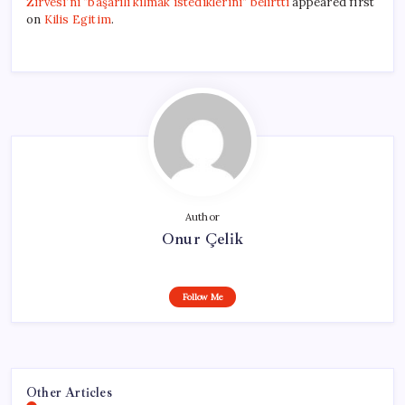
Zirvesi’ni “başarılı kılmak istediklerini” belirtti
appeared first
on
Kilis Egitim
.
Author
Onur Çelik
Follow Me
Other Articles