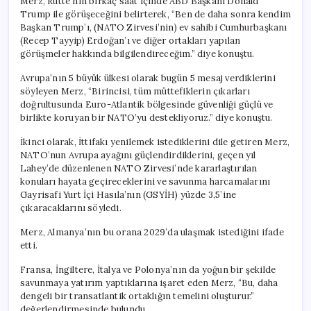
Merz, Rutte’nin birkaç saat içinde ABD Başkanı Donald
Trump ile görüşeceğini belirterek, “Ben de daha sonra kendim
Başkan Trump’ı, (NATO Zirvesi’nin) ev sahibi Cumhurbaşkanı
(Recep Tayyip) Erdoğan’ı ve diğer ortakları yapılan
görüşmeler hakkında bilgilendireceğim.” diye konuştu.
Avrupa’nın 5 büyük ülkesi olarak bugün 5 mesaj verdiklerini
söyleyen Merz, “Birincisi, tüm müttefiklerin çıkarları
doğrultusunda Euro-Atlantik bölgesinde güvenliği güçlü ve
birlikte koruyan bir NATO’yu destekliyoruz.” diye konuştu.
İkinci olarak, İttifakı yenilemek istediklerini dile getiren Merz,
NATO’nun Avrupa ayağını güçlendirdiklerini, geçen yıl
Lahey’de düzenlenen NATO Zirvesi’nde kararlaştırılan
konuları hayata geçireceklerini ve savunma harcamalarını
Gayrisafi Yurt İçi Hasıla’nın (GSYİH) yüzde 3,5’ine
çıkaracaklarını söyledi.
Merz, Almanya’nın bu orana 2029’da ulaşmak istediğini ifade
etti.
Fransa, İngiltere, İtalya ve Polonya’nın da yoğun bir şekilde
savunmaya yatırım yaptıklarına işaret eden Merz, “Bu, daha
dengeli bir transatlantik ortaklığın temelini oluşturur.”
değerlendirmesinde bulundu.