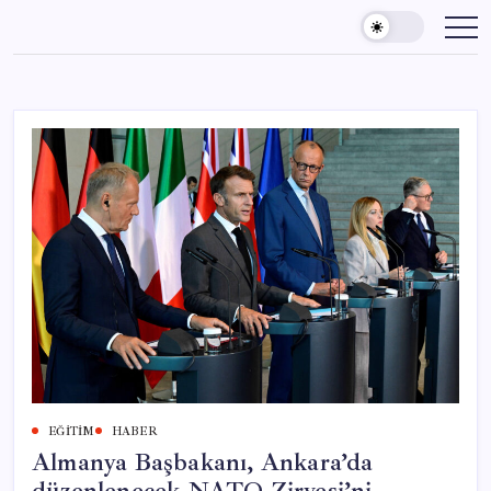
Skip
to
content
EĞITIM
HABER
Almanya Başbakanı, Ankara’da
düzenlenecek NATO Zirvesi’ni