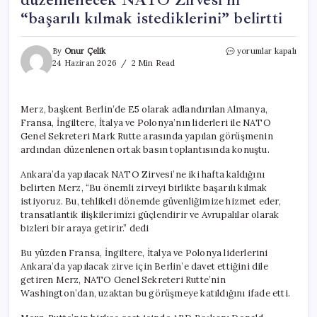
“başarılı kılmak istediklerini” belirtti
Almanya
By
Onur Çelik
yorumlar kapalı
Başbakanı,
24 Haziran 2026
2 Min Read
Ankara’da
düzenlenecek
NATO
Merz, başkent Berlin’de E5 olarak adlandırılan Almanya,
Zirvesi’ni
Fransa, İngiltere, İtalya ve Polonya’nın liderleri ile NATO
“başarılı
kılmak
Genel Sekreteri Mark Rutte arasında yapılan görüşmenin
istediklerini”
ardından düzenlenen ortak basın toplantısında konuştu.
belirtti
için
Ankara’da yapılacak NATO Zirvesi’ne iki hafta kaldığını
belirten Merz, “Bu önemli zirveyi birlikte başarılı kılmak
istiyoruz. Bu, tehlikeli dönemde güvenliğimize hizmet eder,
transatlantik ilişkilerimizi güçlendirir ve Avrupalılar olarak
bizleri bir araya getirir.” dedi
Bu yüzden Fransa, İngiltere, İtalya ve Polonya liderlerini
Ankara’da yapılacak zirve için Berlin’e davet ettiğini dile
getiren Merz, NATO Genel Sekreteri Rutte’nin
Washington’dan, uzaktan bu görüşmeye katıldığını ifade etti.