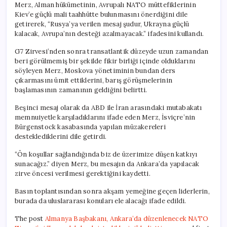
Merz, Alman hükümetinin, Avrupalı NATO müttefiklerinin
Kiev’e güçlü mali taahhütte bulunmasını önerdiğini dile
getirerek, “Rusya’ya verilen mesaj şudur, Ukrayna güçlü
kalacak, Avrupa’nın desteği azalmayacak.” ifadesini kullandı.
G7 Zirvesi’nden sonra transatlantik düzeyde uzun zamandan
beri görülmemiş bir şekilde fikir birliği içinde olduklarını
söyleyen Merz, Moskova yönetiminin bundan ders
çıkarmasını ümit ettiklerini, barış görüşmelerinin
başlamasının zamanının geldiğini belirtti.
Beşinci mesaj olarak da ABD ile İran arasındaki mutabakatı
memnuiyetle karşıladıklarını ifade eden Merz, İsviçre’nin
Bürgenstock kasabasında yapılan müzakereleri
desteklediklerini dile getirdi.
“Ön koşullar sağlandığında biz de üzerimize düşen katkıyı
sunacağız.” diyen Merz, bu mesajın da Ankara’da yapılacak
zirve öncesi verilmesi gerektiğini kaydetti.
Basın toplantısından sonra akşam yemeğine geçen liderlerin,
burada da uluslararası konuları ele alacağı ifade edildi.
The post
Almanya Başbakanı, Ankara’da düzenlenecek NATO