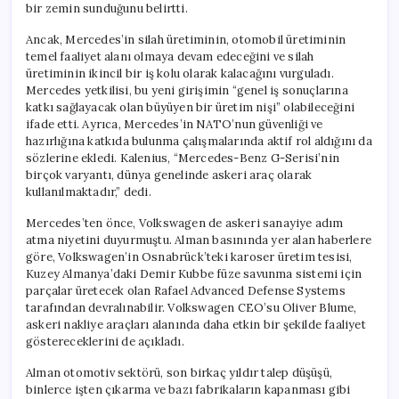
bir zemin sunduğunu belirtti.
Ancak, Mercedes’in silah üretiminin, otomobil üretiminin
temel faaliyet alanı olmaya devam edeceğini ve silah
üretiminin ikincil bir iş kolu olarak kalacağını vurguladı.
Mercedes yetkilisi, bu yeni girişimin “genel iş sonuçlarına
katkı sağlayacak olan büyüyen bir üretim nişi” olabileceğini
ifade etti. Ayrıca, Mercedes’in NATO’nun güvenliği ve
hazırlığına katkıda bulunma çalışmalarında aktif rol aldığını da
sözlerine ekledi. Kalenius, “Mercedes-Benz G-Serisi’nin
birçok varyantı, dünya genelinde askeri araç olarak
kullanılmaktadır,” dedi.
Mercedes’ten önce, Volkswagen de askeri sanayiye adım
atma niyetini duyurmuştu. Alman basınında yer alan haberlere
göre, Volkswagen’in Osnabrück’teki karoser üretim tesisi,
Kuzey Almanya’daki Demir Kubbe füze savunma sistemi için
parçalar üretecek olan Rafael Advanced Defense Systems
tarafından devralınabilir. Volkswagen CEO’su Oliver Blume,
askeri nakliye araçları alanında daha etkin bir şekilde faaliyet
göstereceklerini de açıkladı.
Alman otomotiv sektörü, son birkaç yıldır talep düşüşü,
binlerce işten çıkarma ve bazı fabrikaların kapanması gibi