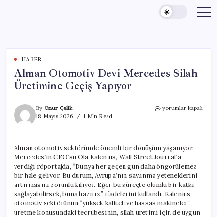
Skip
to
content
HABER
Alman Otomotiv Devi Mercedes Silah
Üretimine Geçiş Yapıyor
Alman
By
Onur Çelik
yorumlar kapalı
Otomotiv
18 Mayıs 2026
1 Min Read
Devi
Mercedes
Silah
Alman otomotiv sektöründe önemli bir dönüşüm yaşanıyor.
Üretimine
Mercedes’in CEO’su Ola Kalenius, Wall Street Journal’a
Geçiş
Yapıyor
verdiği röportajda, “Dünya her geçen gün daha öngörülemez
için
bir hale geliyor. Bu durum, Avrupa’nın savunma yeteneklerini
artırmasını zorunlu kılıyor. Eğer bu süreçte olumlu bir katkı
sağlayabilirsek, buna hazırız,” ifadelerini kullandı. Kalenius,
otomotiv sektörünün “yüksek kaliteli ve hassas makineler”
üretme konusundaki tecrübesinin, silah üretimi için de uygun