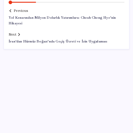
Previous
Yol Kenarından Milyon Dolarlık Yatırımlara: Cheah Cheng Hye’nin
Hikayesi
Next
İran’dan Hürmüz Boğazı’nda Geçiş Ücreti ve İzin Uygulaması
SON YAZILAR
Türk şirketinden Avrupa’ya kritik yatırım: Yeni şirket
resmen kuruldu