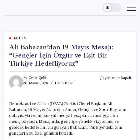
Skip
to
content
EĞITIM
Ali Babacan’dan 19 Mayıs Mesajı:
“Gençler İçin Özgür ve Eşit Bir
Türkiye Hedefliyoruz”
Ali
By
Onur Çelik
yorumlar kapalı
Babacan’dan
20 Mayıs 2026
1 Min Read
19
Mayıs
Mesajı:
Demokrasi ve Atılım (DEVA) Partisi Genel Başkanı Ali
“Gençler
Babacan, 19 Mayıs Atatürk’ü Anma, Gençlik ve Spor Bayramı
İçin
Özgür
dolayısıyla resmi sosyal medya hesapları aracılığıyla bir
ve
mesaj paylaştı. Mesajında, gençliğe yönelik vizyonunu ve
Eşit
gelecek hedeflerini vurgulayan Babacan, Türkiye’deki tüm
Bir
gençlerin bu özel gününü kutladı.
Türkiye