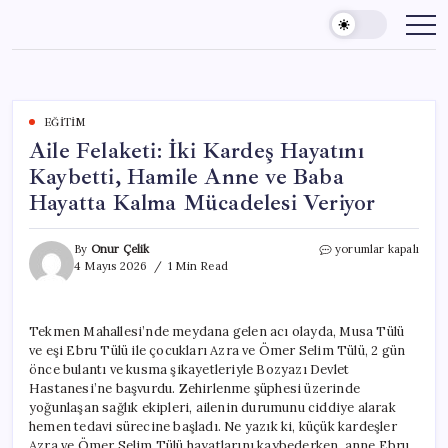
Skip
to
content
EĞITIM
Aile Felaketi: İki Kardeş Hayatını
Kaybetti, Hamile Anne ve Baba
Hayatta Kalma Mücadelesi Veriyor
Aile
By
Onur Çelik
yorumlar kapalı
Felaketi:
4 Mayıs 2026
1 Min Read
İki
Kardeş
Hayatını
Tekmen Mahallesi’nde meydana gelen acı olayda, Musa Tülü
Kaybetti,
ve eşi Ebru Tülü ile çocukları Azra ve Ömer Selim Tülü, 2 gün
Hamile
Anne
önce bulantı ve kusma şikayetleriyle Bozyazı Devlet
ve
Hastanesi’ne başvurdu. Zehirlenme şüphesi üzerinde
Baba
yoğunlaşan sağlık ekipleri, ailenin durumunu ciddiye alarak
Hayatta
hemen tedavi sürecine başladı. Ne yazık ki, küçük kardeşler
Kalma
Azra ve Ömer Selim Tülü hayatlarını kaybederken, anne Ebru