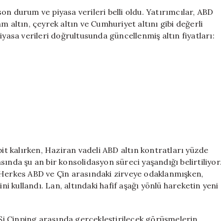
Altın
on durum ve piyasa verileri belli oldu. Yatırımcılar, ABD
Fiyatları:
m altın, çeyrek altın ve Cumhuriyet altını gibi değerli
Güncel
iyasa verileri doğrultusunda güncellenmiş altın fiyatları:
Veriler
ve
Piyasa
Durumu
için
bit kalırken, Haziran vadeli ABD altın kontratları yüzde
sasında şu an bir konsolidasyon süreci yaşandığı belirtiliyor
“Herkes ABD ve Çin arasındaki zirveye odaklanmışken,
ni kullandı. Lan, altındaki hafif aşağı yönlü hareketin yeni
i Cinping arasında gerçekleştirilecek görüşmelerin