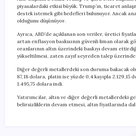
piyasalardaki etkisi büyük. Trump’ın, ticaret anlaşm
destek istemek gibi hedefleri bulunuyor. Ancak ana
olduğunu düşünüyor.
Ayrıca, ABD’de açıklanan son veriler, üretici fiyatl
artan enflasyon baskısının güvenli liman olarak gör
oranlarının altın üzerindeki baskıyı devam ettirdiği 
yükseltilmesi, zaten zayıf seyreden talep üzerind
Diğer değerli metallerdeki son duruma bakacak olu
87,18 dolara, platin ise yüzde 0,4 kayıpla 2.129,15 
1.495,75 dolara indi.
Yatırımcılar, altın ve diğer değerli metallerdeki ge
belirsizliklerin devam etmesi, altın fiyatlarında 