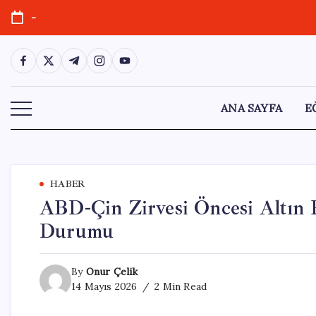
Skip
-
to
content
https://www.facebook.com/
https://twitter.com/
https://t.me/
https://www.instagram.com/
https://youtube.com/
ANA SAYFA
E
HABER
ABD-Çin Zirvesi Öncesi Altın Fi
Durumu
By
Onur Çelik
14 Mayıs 2026
2 Min Read