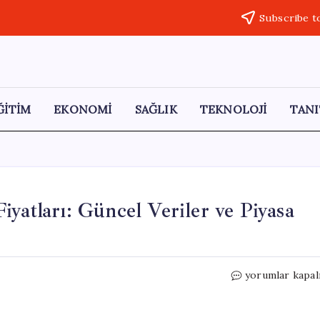
Subscribe t
ĞİTİM
EKONOMİ
SAĞLIK
TEKNOLOJİ
TANI
yatları: Güncel Veriler ve Piyasa
ABD-
yorumlar kapal
Çin
Zirvesi
Öncesi