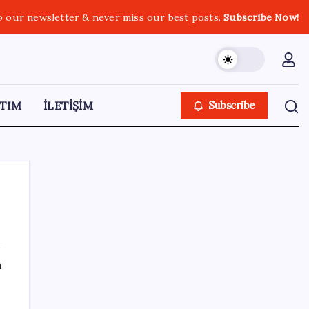
o our newsletter & never miss our best posts.
Subscribe Now!
TIM
İLETİŞİM
Subscribe
SON YAZILAR
ı
Türk şirketinden Avrupa’ya kritik yatırım:
Yeni şirket resmen kuruldu