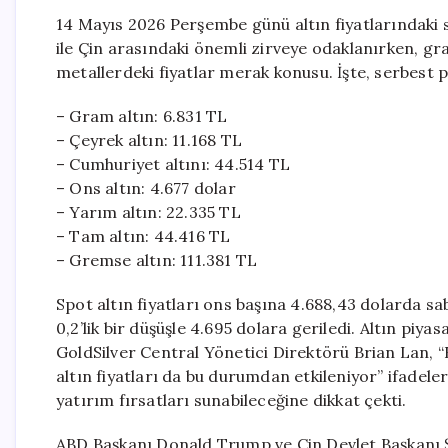
14 Mayıs 2026 Perşembe günü altın fiyatlarındaki s
ile Çin arasındaki önemli zirveye odaklanırken, gra
metallerdeki fiyatlar merak konusu. İşte, serbest p
– Gram altın: 6.831 TL
– Çeyrek altın: 11.168 TL
– Cumhuriyet altını: 44.514 TL
– Ons altın: 4.677 dolar
– Yarım altın: 22.335 TL
– Tam altın: 44.416 TL
– Gremse altın: 111.381 TL
Spot altın fiyatları ons başına 4.688,43 dolarda sa
0,2’lik bir düşüşle 4.695 dolara geriledi. Altın piya
GoldSilver Central Yönetici Direktörü Brian Lan, 
altın fiyatları da bu durumdan etkileniyor” ifadeleri
yatırım fırsatları sunabileceğine dikkat çekti.
ABD Başkanı Donald Trump ve Çin Devlet Başkanı Ş