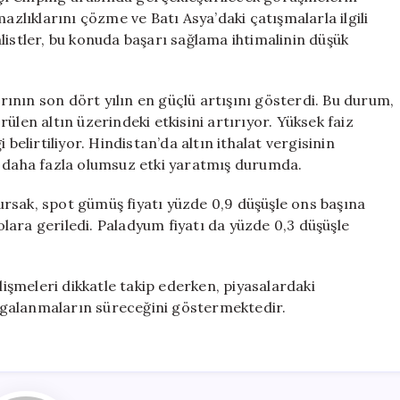
azlıklarını çözme ve Batı Asya’daki çatışmalarla ilgili
listler, bu konuda başarı sağlama ihtimalinin düşük
arının son dört yılın en güçlü artışını gösterdi. Bu durum,
ülen altın üzerindeki etkisini artırıyor. Yüksek faiz
belirtiliyor. Hindistan’da altın ithalat vergisinin
e daha fazla olumsuz etki yaratmış durumda.
rsak, spot gümüş fiyatı yüzde 0,9 düşüşle ons başına
dolara geriledi. Paladyum fiyatı da yüzde 0,3 düşüşle
lişmeleri dikkatle takip ederken, piyasalardaki
dalgalanmaların süreceğini göstermektedir.