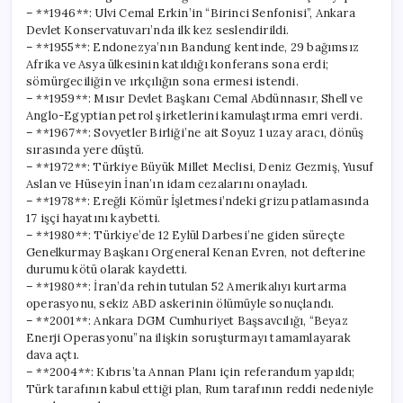
– **1946**: Ulvi Cemal Erkin’in “Birinci Senfonisi”, Ankara
Devlet Konservatuvarı’nda ilk kez seslendirildi.
– **1955**: Endonezya’nın Bandung kentinde, 29 bağımsız
Afrika ve Asya ülkesinin katıldığı konferans sona erdi;
sömürgeciliğin ve ırkçılığın sona ermesi istendi.
– **1959**: Mısır Devlet Başkanı Cemal Abdünnasır, Shell ve
Anglo-Egyptian petrol şirketlerini kamulaştırma emri verdi.
– **1967**: Sovyetler Birliği’ne ait Soyuz 1 uzay aracı, dönüş
sırasında yere düştü.
– **1972**: Türkiye Büyük Millet Meclisi, Deniz Gezmiş, Yusuf
Aslan ve Hüseyin İnan’ın idam cezalarını onayladı.
– **1978**: Ereğli Kömür İşletmesi’ndeki grizu patlamasında
17 işçi hayatını kaybetti.
– **1980**: Türkiye’de 12 Eylül Darbesi’ne giden süreçte
Genelkurmay Başkanı Orgeneral Kenan Evren, not defterine
durumu kötü olarak kaydetti.
– **1980**: İran’da rehin tutulan 52 Amerikalıyı kurtarma
operasyonu, sekiz ABD askerinin ölümüyle sonuçlandı.
– **2001**: Ankara DGM Cumhuriyet Başsavcılığı, “Beyaz
Enerji Operasyonu”na ilişkin soruşturmayı tamamlayarak
dava açtı.
– **2004**: Kıbrıs’ta Annan Planı için referandum yapıldı;
Türk tarafının kabul ettiği plan, Rum tarafının reddi nedeniyle