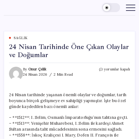
Skip
to
content
SAĞLIK
24 Nisan Tarihinde Öne Çıkan Olaylar
ve Doğumlar
24
By
Onur Çelik
yorumlar kapalı
Nisan
24 Nisan 2026
2 Min Read
Tarihinde
Öne
Çıkan
24 Nisan tarihinde yaşanan önemli olaylar ve doğumlar, tarih
Olaylar
boyunca birçok gelişmeye ev sahipliği yapmıştır. İşte bu özel
ve
Doğumlar
günde kaydedilen bazı önemli anlar:
için
– **1512**: I. Selim, Osmanlı İmparatorluğu’nun tahtına geçti.
– **1513**: Yenişehir Muharebesi, I. Selim ile kardeşi Ahmet
Sultan arasında taht mücadelesinin sona ermesini sağladı.
– **1558**: İskoç Kraliçesi I. Mary, Dofen II. François ile