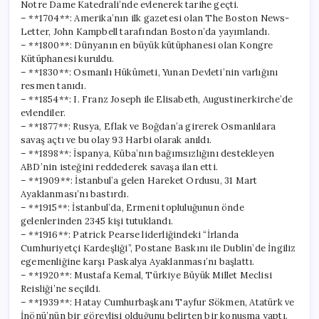
Notre Dame Katedrali’nde evlenerek tarihe geçti.
– **1704**: Amerika’nın ilk gazetesi olan The Boston News-
Letter, John Kampbell tarafından Boston’da yayımlandı.
– **1800**: Dünyanın en büyük kütüphanesi olan Kongre
Kütüphanesi kuruldu.
– **1830**: Osmanlı Hükûmeti, Yunan Devleti’nin varlığını
resmen tanıdı.
– **1854**: I. Franz Joseph ile Elisabeth, Augustinerkirche’de
evlendiler.
– **1877**: Rusya, Eflak ve Boğdan’a girerek Osmanlılara
savaş açtı ve bu olay 93 Harbi olarak anıldı.
– **1898**: İspanya, Küba’nın bağımsızlığını destekleyen
ABD’nin isteğini reddederek savaşa ilan etti.
– **1909**: İstanbul’a gelen Hareket Ordusu, 31 Mart
Ayaklanması’nı bastırdı.
– **1915**: İstanbul’da, Ermeni topluluğunun önde
gelenlerinden 2345 kişi tutuklandı.
– **1916**: Patrick Pearse liderliğindeki “İrlanda
Cumhuriyetçi Kardeşliği”, Postane Baskını ile Dublin’de İngiliz
egemenliğine karşı Paskalya Ayaklanması’nı başlattı.
– **1920**: Mustafa Kemal, Türkiye Büyük Millet Meclisi
Reisliği’ne seçildi.
– **1939**: Hatay Cumhurbaşkanı Tayfur Sökmen, Atatürk ve
İnönü’nün bir görevlisi olduğunu belirten bir konuşma yaptı.