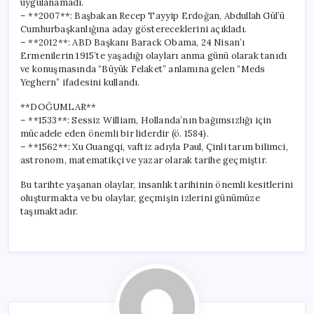
uygulanamadı.
– **2007**: Başbakan Recep Tayyip Erdoğan, Abdullah Gül’ü
Cumhurbaşkanlığına aday göstereceklerini açıkladı.
– **2012**: ABD Başkanı Barack Obama, 24 Nisan’ı
Ermenilerin 1915’te yaşadığı olayları anma günü olarak tanıdı
ve konuşmasında “Büyük Felaket” anlamına gelen “Meds
Yeghern” ifadesini kullandı.
**DOĞUMLAR**
– **1533**: Sessiz William, Hollanda’nın bağımsızlığı için
mücadele eden önemli bir liderdir (ö. 1584).
– **1562**: Xu Guangqi, vaftiz adıyla Paul, Çinli tarım bilimci,
astronom, matematikçi ve yazar olarak tarihe geçmiştir.
Bu tarihte yaşanan olaylar, insanlık tarihinin önemli kesitlerini
oluşturmakta ve bu olaylar, geçmişin izlerini günümüze
taşımaktadır.