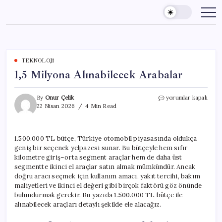
Skip
to
content
TEKNOLOJI
1,5 Milyona Alınabilecek Arabalar
1,5
By
Onur Çelik
yorumlar kapalı
Milyona
22 Nisan 2026
4 Min Read
Alınabilecek
Arabalar
için
1.500.000 TL bütçe, Türkiye otomobil piyasasında oldukça
geniş bir seçenek yelpazesi sunar. Bu bütçeyle hem sıfır
kilometre giriş–orta segment araçlar hem de daha üst
segmentte ikinci el araçlar satın almak mümkündür. Ancak
doğru aracı seçmek için kullanım amacı, yakıt tercihi, bakım
maliyetleri ve ikinci el değeri gibi birçok faktörü göz önünde
bulundurmak gerekir. Bu yazıda 1.500.000 TL bütçe ile
alınabilecek araçları detaylı şekilde ele alacağız.