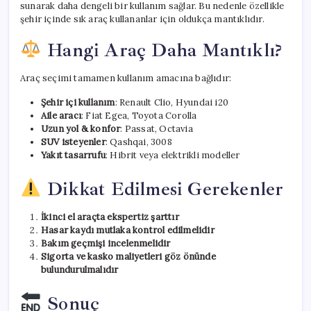
sunarak daha dengeli bir kullanım sağlar. Bu nedenle özellikle
şehir içinde sık araç kullananlar için oldukça mantıklıdır.
Hangi Araç Daha Mantıklı?
Araç seçimi tamamen kullanım amacına bağlıdır:
Şehir içi kullanım
: Renault Clio, Hyundai i20
Aile aracı
: Fiat Egea, Toyota Corolla
Uzun yol & konfor
: Passat, Octavia
SUV isteyenler
: Qashqai, 3008
Yakıt tasarrufu
: Hibrit veya elektrikli modeller
Dikkat Edilmesi Gerekenler
İkinci el araçta ekspertiz şarttır
Hasar kaydı mutlaka kontrol edilmelidir
Bakım geçmişi incelenmelidir
Sigorta ve kasko maliyetleri göz önünde
bulundurulmalıdır
Sonuç